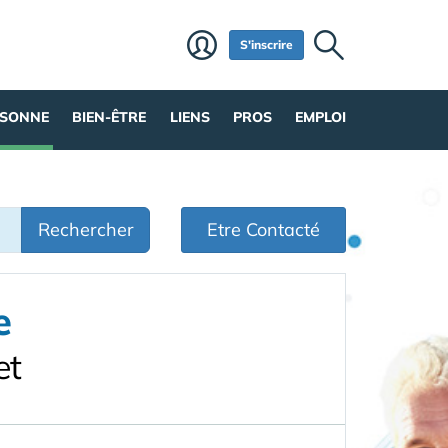
S'inscrire
RSONNE
BIEN-ÊTRE
LIENS
PROS
EMPLOI
Rechercher
Etre Contacté
e
et