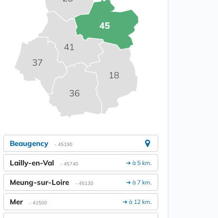
45
41
37
18
36
Beaugency
- 45190
Lailly-en-Val
➔ à 5 km.
- 45740
Meung-sur-Loire
➔ à 7 km.
- 45130
Mer
➔ à 12 km.
- 41500