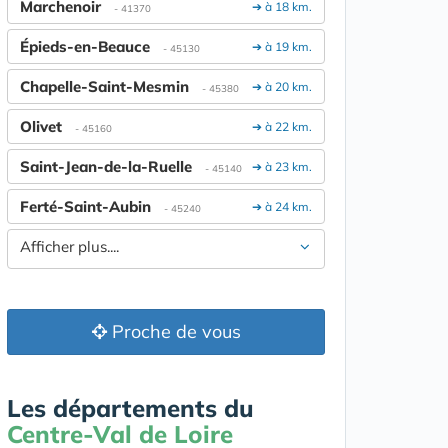
Marchenoir
➔ à 18 km.
- 41370
Épieds-en-Beauce
➔ à 19 km.
- 45130
Chapelle-Saint-Mesmin
➔ à 20 km.
- 45380
Olivet
➔ à 22 km.
- 45160
Saint-Jean-de-la-Ruelle
➔ à 23 km.
- 45140
Ferté-Saint-Aubin
➔ à 24 km.
- 45240
Afficher plus....
Proche de vous
Les départements du
Centre-Val de Loire