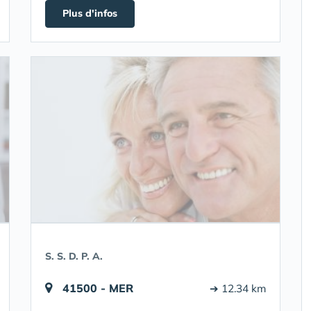
Plus d'infos
S. S. D. P. A.
41500 - MER
➔ 12.34 km