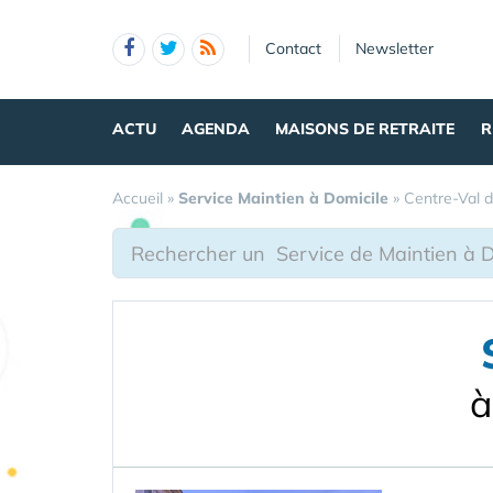
Panneau de gestion des cookies
Contact
Newsletter
ACTU
AGENDA
MAISONS DE RETRAITE
R
Accueil
»
Service Maintien à Domicile
»
Centre-Val d
à