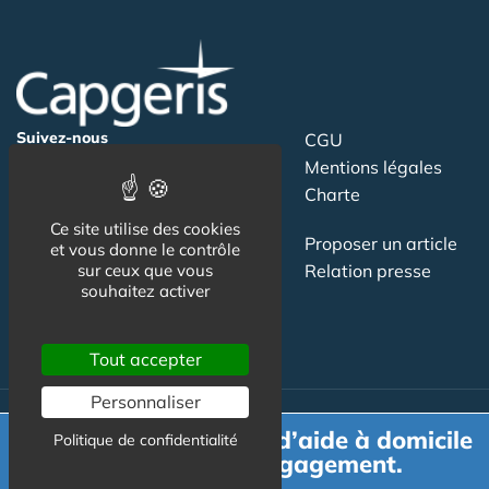
Suivez-nous
CGU
Mentions légales
Charte
Ce site utilise des cookies
Contact
Proposer un article
et vous donne le contrôle
sur ceux que vous
Newsletter
Relation presse
souhaitez activer
Publicité
Tout accepter
Personnaliser
Demande de devis d’aide à domicile
Politique de confidentialité
Actualité
gratuit et sans engagement.
Maisons de retraite