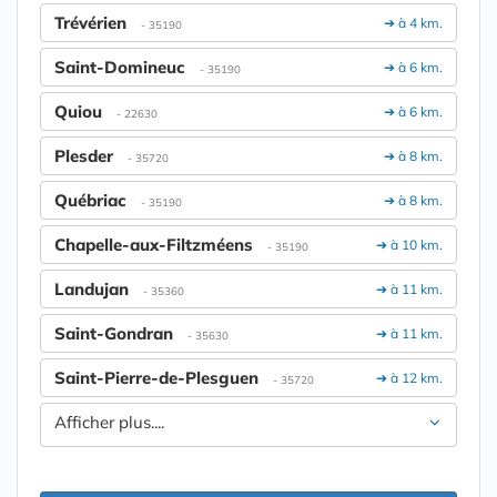
Trévérien
➔ à 4 km.
- 35190
Saint-Domineuc
➔ à 6 km.
- 35190
Quiou
➔ à 6 km.
- 22630
Plesder
➔ à 8 km.
- 35720
Québriac
➔ à 8 km.
- 35190
Chapelle-aux-Filtzméens
➔ à 10 km.
- 35190
Landujan
➔ à 11 km.
- 35360
Saint-Gondran
➔ à 11 km.
- 35630
Saint-Pierre-de-Plesguen
➔ à 12 km.
- 35720
Afficher plus....