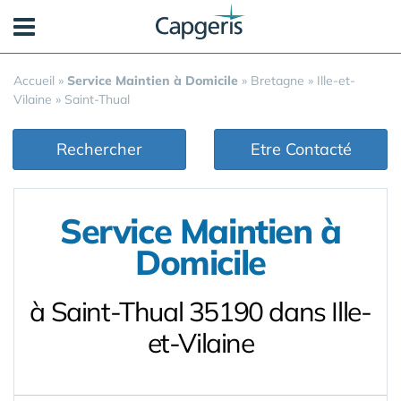
Panneau de gestion des cookies
Accueil
»
Service Maintien à Domicile
»
Bretagne
»
Ille-et-
Vilaine
»
Saint-Thual
Rechercher
Etre Contacté
Service Maintien à
Domicile
à Saint-Thual 35190 dans Ille-
et-Vilaine