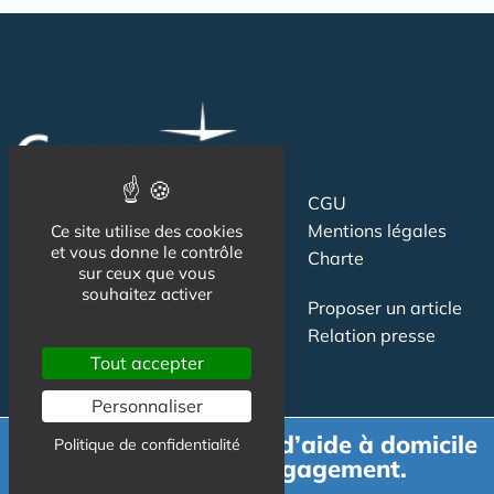
Suivez-nous
CGU
Mentions légales
Ce site utilise des cookies
et vous donne le contrôle
Charte
sur ceux que vous
souhaitez activer
Contact
Proposer un article
Newsletter
Relation presse
Tout accepter
Publicité
Personnaliser
Demande de devis d’aide à domicile
Politique de confidentialité
gratuit et sans engagement.