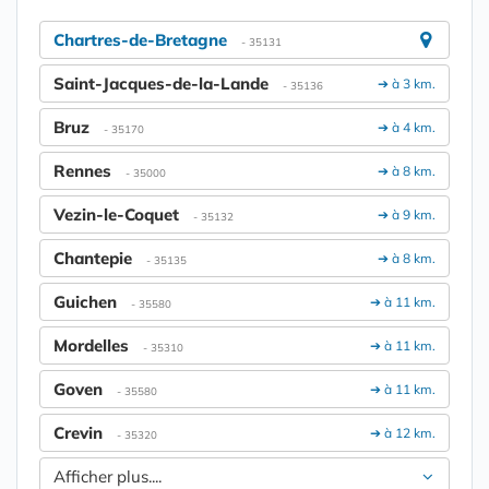
Chartres-de-Bretagne
- 35131
Saint-Jacques-de-la-Lande
➔ à 3 km.
- 35136
Bruz
➔ à 4 km.
- 35170
Rennes
➔ à 8 km.
- 35000
Vezin-le-Coquet
➔ à 9 km.
- 35132
Chantepie
➔ à 8 km.
- 35135
Guichen
➔ à 11 km.
- 35580
Mordelles
➔ à 11 km.
- 35310
Goven
➔ à 11 km.
- 35580
Crevin
➔ à 12 km.
- 35320
Afficher plus....