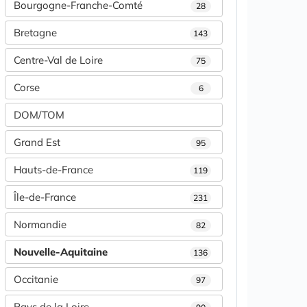
Bourgogne-Franche-Comté
28
Bretagne
143
Centre-Val de Loire
75
Corse
6
DOM/TOM
Grand Est
95
Hauts-de-France
119
Île-de-France
231
Normandie
82
Nouvelle-Aquitaine
136
Occitanie
97
Pays de la Loire