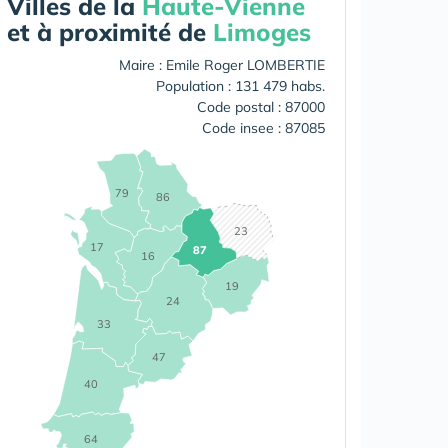
Villes de la
Haute-Vienne
et à proximité de
Limoges
Maire : Emile Roger LOMBERTIE
Population : 131 479 habs.
Code postal : 87000
Code insee : 87085
79
86
23
17
87
16
19
24
33
47
40
64