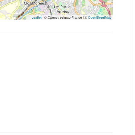
Leaflet
|
© Openstreetmap France | ©
OpenStreetMap