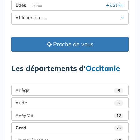
Uzès
➔ à 21 km.
- 30700
Afficher plus....
Proche de vous
Les départements d'
Occitanie
Ariège
8
Aude
5
Aveyron
12
Gard
25