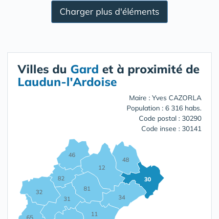
Charger plus d'éléments
Villes du
Gard
et à proximité de
Laudun-l'Ardoise
Maire : Yves CAZORLA
Population : 6 316 habs.
Code postal : 30290
Code insee : 30141
46
48
12
82
30
81
32
34
31
11
65