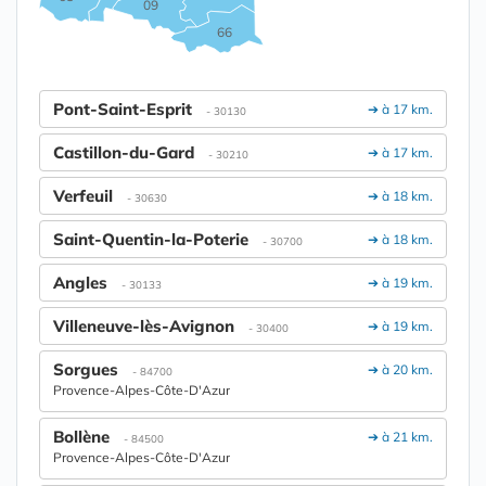
09
66
Pont-Saint-Esprit
➔ à 17 km.
- 30130
Castillon-du-Gard
➔ à 17 km.
- 30210
Verfeuil
➔ à 18 km.
- 30630
Saint-Quentin-la-Poterie
➔ à 18 km.
- 30700
Angles
➔ à 19 km.
- 30133
Villeneuve-lès-Avignon
➔ à 19 km.
- 30400
Sorgues
➔ à 20 km.
- 84700
Provence-Alpes-Côte-D'Azur
Bollène
➔ à 21 km.
- 84500
Provence-Alpes-Côte-D'Azur