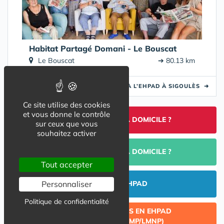
Habitat Partagé Domani - Le Bouscat
Le Bouscat
➔ 80.13 km
TROUVER UNE ALTERNATIVE À L’EHPAD À SIGOULÈS
➜
Ce site utilise des cookies
et vous donne le contrôle
TROUVER UNE AIDE À DOMICILE ?
sur ceux que vous
souhaitez activer
PORTAGE DE REPAS À DOMICILE ?
Tout accepter
Personnaliser
INVESTIR EN EHPAD
Politique de confidentialité
CÉDER UN LOT ACQUIS EN EHPAD
(INVESTISSEMENT LMP/LMNP)