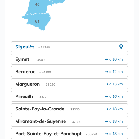
40
64
Sigoulès
- 24240
Eymet
➔ à 10 km.
- 24500
Bergerac
➔ à 12 km.
- 24100
Margueron
➔ à 13 km.
- 33220
Pineuilh
➔ à 16 km.
- 33220
Sainte-Foy-la-Grande
➔ à 18 km.
- 33220
Miramont-de-Guyenne
➔ à 18 km.
- 47800
Port-Sainte-Foy-et-Ponchapt
➔ à 18 km.
- 33220