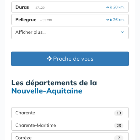
Duras
➔ à 20 km.
- 47120
Pellegrue
➔ à 26 km.
- 33790
Afficher plus....
Proche de vous
Les départements de la
Nouvelle-Aquitaine
Charente
13
Charente-Maritime
23
Corrèze
7