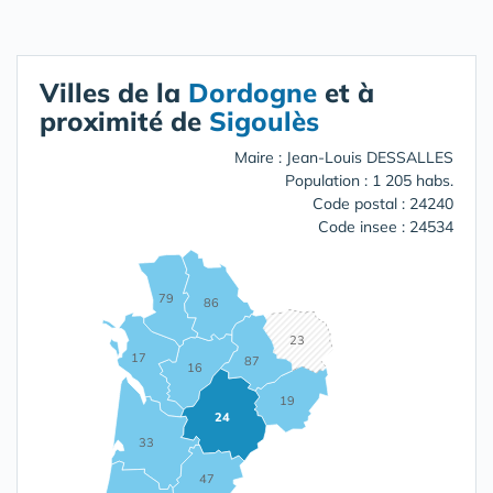
Villes de la
Dordogne
et à
proximité de
Sigoulès
Maire : Jean-Louis DESSALLES
Population : 1 205 habs.
Code postal : 24240
Code insee : 24534
79
86
23
17
87
16
19
24
33
47