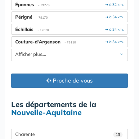
Épannes
➔ à 32 km.
- 79270
Périgné
➔ à 34 km.
- 79170
Échillais
➔ à 34 km.
- 17620
Couture-d'Argenson
➔ à 34 km.
- 79110
Afficher plus....
Proche de vous
Les départements de la
Nouvelle-Aquitaine
Charente
13