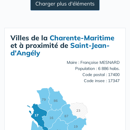
Charger plus d'éléments
Villes de la
Charente-Maritime
et à proximité de
Saint-Jean-
d'Angély
Maire : Françoise MESNARD
Population : 6 886 habs.
Code postal : 17400
Code insee : 17347
79
86
23
17
87
16
19