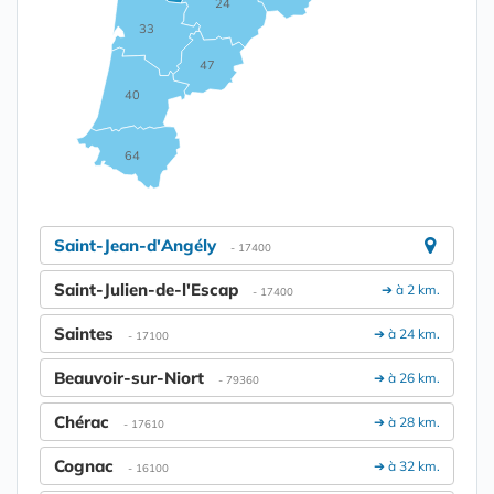
24
33
47
40
64
Saint-Jean-d'Angély
- 17400
Saint-Julien-de-l'Escap
➔ à 2 km.
- 17400
Saintes
➔ à 24 km.
- 17100
Beauvoir-sur-Niort
➔ à 26 km.
- 79360
Chérac
➔ à 28 km.
- 17610
Cognac
➔ à 32 km.
- 16100