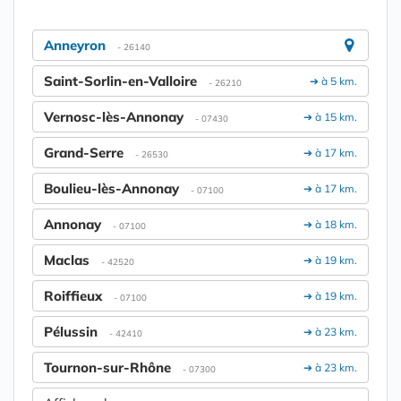
Anneyron
- 26140
Saint-Sorlin-en-Valloire
➔ à 5 km.
- 26210
Vernosc-lès-Annonay
➔ à 15 km.
- 07430
Grand-Serre
➔ à 17 km.
- 26530
Boulieu-lès-Annonay
➔ à 17 km.
- 07100
Annonay
➔ à 18 km.
- 07100
Maclas
➔ à 19 km.
- 42520
Roiffieux
➔ à 19 km.
- 07100
Pélussin
➔ à 23 km.
- 42410
Tournon-sur-Rhône
➔ à 23 km.
- 07300