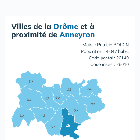
Villes de la
Drôme
et à
proximité de
Anneyron
Maire : Patricia BOIDIN
Population : 4 047 habs.
Code postal : 26140
Code insee : 26010
03
74
01
69
42
63
73
38
15
43
26
07