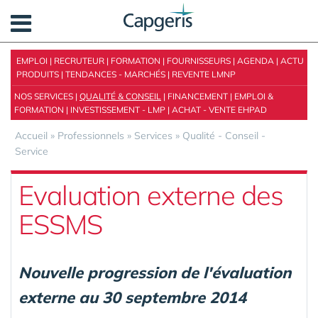
Panneau de gestion des cookies
EMPLOI
|
RECRUTEUR
|
FORMATION
|
FOURNISSEURS
|
AGENDA
|
ACTU
PRODUITS
|
TENDANCES - MARCHÉS
|
REVENTE LMNP
NOS SERVICES
|
QUALITÉ & CONSEIL
|
FINANCEMENT
|
EMPLOI &
FORMATION
|
INVESTISSEMENT - LMP
|
ACHAT - VENTE EHPAD
Accueil
»
Professionnels
»
Services
»
Qualité - Conseil -
Service
Evaluation externe des
ESSMS
Nouvelle progression de l'évaluation
externe au 30 septembre 2014