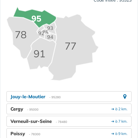
95
93
78
75
92
94
77
91
Jouy-le-Moutier
- 95280
Cergy
➔ à 2 km.
- 95000
Verneuil-sur-Seine
➔ à 7 km.
- 78480
Poissy
➔ à 9 km.
- 78300