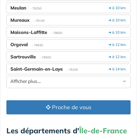
Meulan
➔ à 10 km.
- 78250
Mureaux
➔ à 10 km.
- 78130
Maisons-Laffitte
➔ à 10 km.
- 78600
Orgeval
➔ à 12 km.
- 78630
Sartrouville
➔ à 12 km.
- 78500
Saint-Germain-en-Laye
➔ à 14 km.
- 78100
Afficher plus....
Proche de vous
Les départements d'
Île-de-France