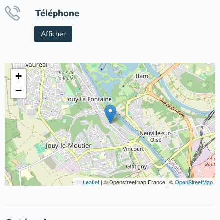
Téléphone
Afficher
+
−
Leaflet
|
© Openstreetmap France | ©
OpenStreetMap