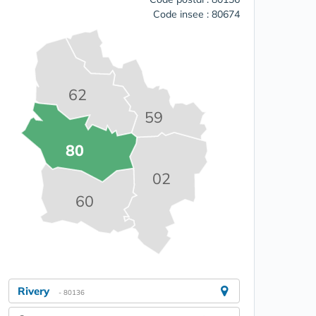
Code insee : 80674
62
59
80
02
60
Rivery
- 80136