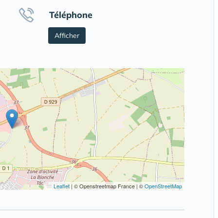
Téléphone
Afficher
Leaflet
|
© Openstreetmap France | ©
OpenStreetMap