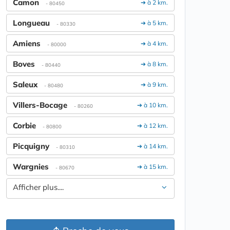
Camon
➔ à 2 km.
- 80450
Longueau
➔ à 5 km.
- 80330
Amiens
➔ à 4 km.
- 80000
Boves
➔ à 8 km.
- 80440
Saleux
➔ à 9 km.
- 80480
Villers-Bocage
➔ à 10 km.
- 80260
Corbie
➔ à 12 km.
- 80800
Picquigny
➔ à 14 km.
- 80310
Wargnies
➔ à 15 km.
- 80670
Afficher plus....