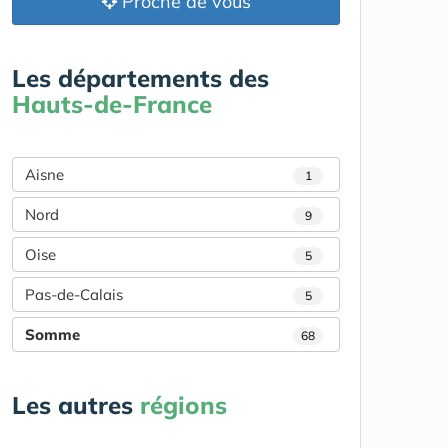
Proche de vous
Les départements des
Hauts-de-France
Aisne
1
Nord
9
Oise
5
Pas-de-Calais
5
Somme
68
Les autres
régions