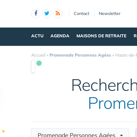
Panneau de gestion des cookies
Contact
Newsletter
ACTU
AGENDA
MAISONS DE RETRAITE
R
Accueil
»
Promenade Personnes Agées
»
Hauts-de-
Recherc
Prome
Promenade Personnes Agées