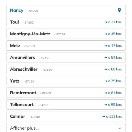
Nancy
- 54000
Toul
➔ à 21 km.
- 54200
Montigny-lès-Metz
➔ à 45 km.
- 57158
Metz
➔ à 47 km.
- 57000
Amanvillers
➔ à 54 km.
- 57111
Abreschviller
➔ à 68 km.
- 57560
Yutz
➔ à 75 km.
- 57110
Remiremont
➔ à 81 km.
- 88200
Tellancourt
➔ à 99 km.
- 54260
Colmar
➔ à 111 km.
- 68000
Afficher plus....