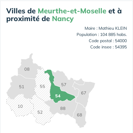
Villes de
Meurthe-et-Moselle
et à
proximité de
Nancy
Maire : Mathieu KLEIN
Population : 104 885 habs.
Code postal : 54000
Code insee : 54395
08
57
55
51
67
54
10
88
52
68