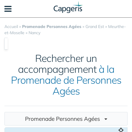
Panneau de gestion des cookies
Accueil
»
Promenade Personnes Agées
»
Grand Est
»
Meurthe-
et-Moselle
»
Nancy
Rechercher un
accompagnement
à la
Promenade de Personnes
Agées
Promenade Personnes Agées