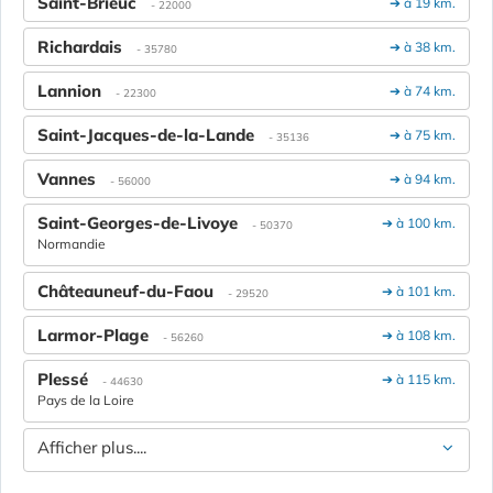
Saint-Brieuc
➔ à 19 km.
- 22000
Richardais
➔ à 38 km.
- 35780
Lannion
➔ à 74 km.
- 22300
Saint-Jacques-de-la-Lande
➔ à 75 km.
- 35136
Vannes
➔ à 94 km.
- 56000
Saint-Georges-de-Livoye
➔ à 100 km.
- 50370
Normandie
Châteauneuf-du-Faou
➔ à 101 km.
- 29520
Larmor-Plage
➔ à 108 km.
- 56260
Plessé
➔ à 115 km.
- 44630
Pays de la Loire
Afficher plus....