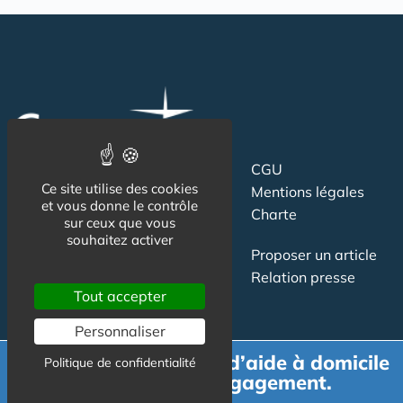
Suivez-nous
CGU
Ce site utilise des cookies
Mentions légales
et vous donne le contrôle
Charte
sur ceux que vous
souhaitez activer
Contact
Proposer un article
Newsletter
Relation presse
Tout accepter
Publicité
Personnaliser
Demande de devis d’aide à domicile
Politique de confidentialité
gratuit et sans engagement.