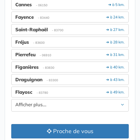
Cannes
➔ à 5 km.
- 06150
Fayence
➔ à 24 km.
- 83440
Saint-Raphaël
➔ à 27 km.
- 83700
Fréjus
➔ à 28 km.
- 83600
Pierrefeu
➔ à 31 km.
- 06910
Figanières
➔ à 40 km.
- 83830
Draguignan
➔ à 43 km.
- 83300
Flayosc
➔ à 49 km.
- 83780
Afficher plus....
Proche de vous