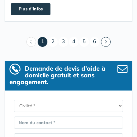
Plus d'infos
(courant)
1
2
3
4
5
6
Demande de devis d’aide à
domicile gratuit et sans
engagement.
Nom du contact *