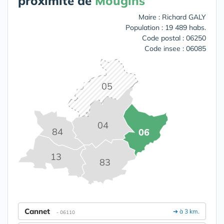
proximité de
Mougins
Maire : Richard GALY
Population : 19 489 habs.
Code postal : 06250
Code insee : 06085
05
04
84
06
13
83
Cannet
➔ à 3 km.
- 06110