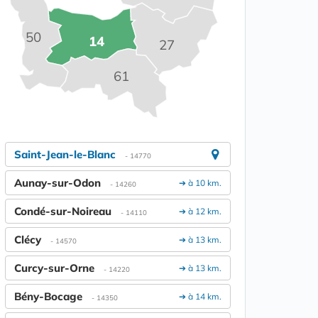
50
14
27
61
Saint-Jean-le-Blanc
- 14770
Aunay-sur-Odon
➔ à 10 km.
- 14260
Condé-sur-Noireau
➔ à 12 km.
- 14110
Clécy
➔ à 13 km.
- 14570
Curcy-sur-Orne
➔ à 13 km.
- 14220
Bény-Bocage
➔ à 14 km.
- 14350