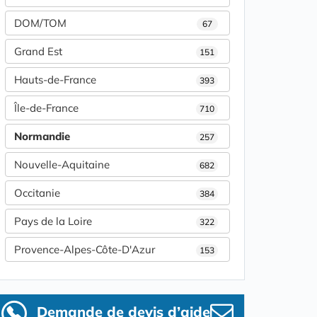
DOM/TOM
67
Grand Est
151
Hauts-de-France
393
Île-de-France
710
Normandie
257
Nouvelle-Aquitaine
682
Occitanie
384
Pays de la Loire
322
Provence-Alpes-Côte-D'Azur
153
Demande de devis d’aide