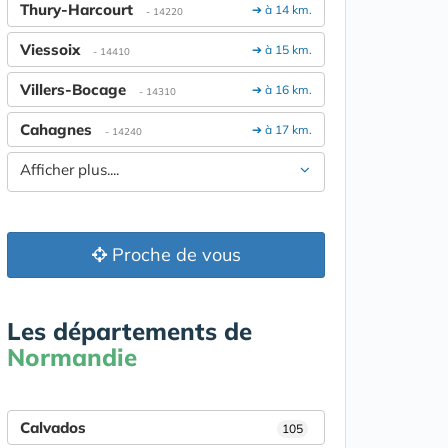
Thury-Harcourt
➔ à 14 km.
- 14220
Viessoix
➔ à 15 km.
- 14410
Villers-Bocage
➔ à 16 km.
- 14310
Cahagnes
➔ à 17 km.
- 14240
Afficher plus....
Proche de vous
Les départements de
Normandie
Calvados
105