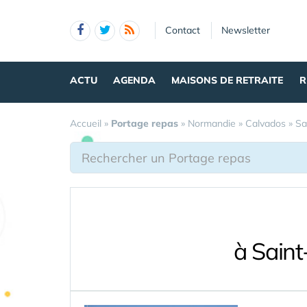
Panneau de gestion des cookies
Contact
Newsletter
ACTU
AGENDA
MAISONS DE RETRAITE
R
Accueil
»
Portage repas
»
Normandie
»
Calvados
»
Sa
à Saint