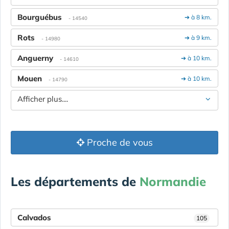
Bourguébus
➔ à 8 km.
- 14540
Rots
➔ à 9 km.
- 14980
Anguerny
➔ à 10 km.
- 14610
Mouen
➔ à 10 km.
- 14790
Afficher plus....
Proche de vous
Les départements de
Normandie
Calvados
105