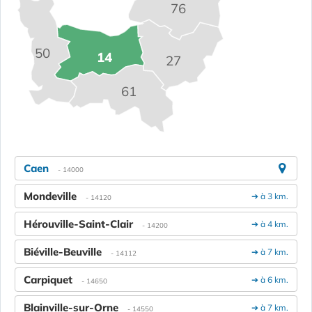
76
50
14
27
61
Caen
- 14000
Mondeville
➔ à 3 km.
- 14120
Hérouville-Saint-Clair
➔ à 4 km.
- 14200
Biéville-Beuville
➔ à 7 km.
- 14112
Carpiquet
➔ à 6 km.
- 14650
Blainville-sur-Orne
➔ à 7 km.
- 14550