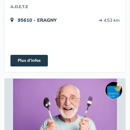
A.D.E.T.E
95610 - ERAGNY
➔ 4.53 km
Plus d'infos