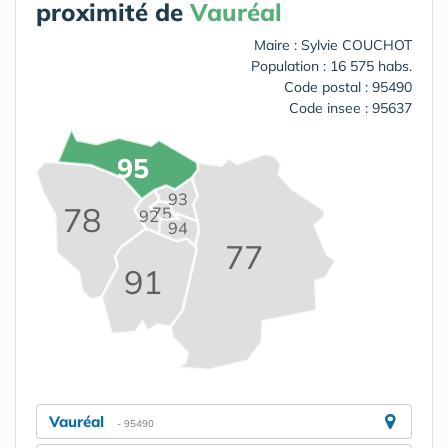
proximité de
Vauréal
Maire : Sylvie COUCHOT
Population : 16 575 habs.
Code postal : 95490
Code insee : 95637
95
93
78
75
92
94
77
91
Vauréal
- 95490