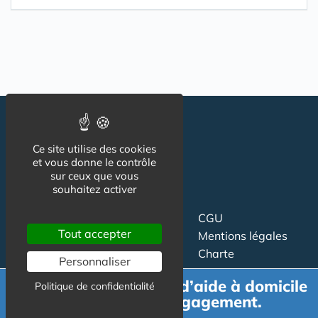
Ce site utilise des cookies
et vous donne le contrôle
sur ceux que vous
souhaitez activer
Suivez-nous
CGU
Tout accepter
Mentions légales
Charte
Personnaliser
Demande de devis d’aide à domicile
Contact
Proposer un article
Politique de confidentialité
gratuit et sans engagement.
Newsletter
Relation presse