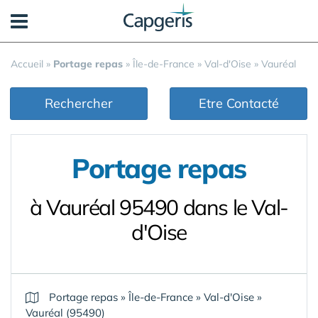
Panneau de gestion des cookies
Accueil
»
Portage repas
»
Île-de-France
»
Val-d'Oise
»
Vauréal
Rechercher
Etre Contacté
Portage repas
à Vauréal 95490 dans le Val-
d'Oise
Portage repas
»
Île-de-France
»
Val-d'Oise
»
Vauréal (95490)