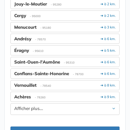
Jouy-le-Moutier
➔ à 2 km.
- 95280
Cergy
➔ à 2 km.
- 95000
Menucourt
➔ à 3 km.
- 95180
Andrésy
➔ à 6 km.
- 78570
Éragny
➔ à 5 km.
- 95610
Saint-Ouen-l'Aumône
➔ à 6 km.
- 95310
Conflans-Sainte-Honorine
➔ à 6 km.
- 78700
Vernouillet
➔ à 8 km.
- 78540
Achères
➔ à 9 km.
- 78260
Afficher plus....