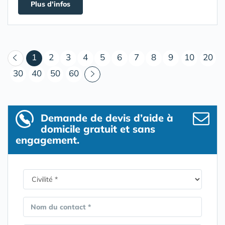
Plus d'infos
(courant)
1
2
3
4
5
6
7
8
9
10
20
30
40
50
60
Demande de devis d’aide à
domicile gratuit et sans
engagement.
Nom du contact *