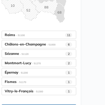
10
88
52
68
Reims
11
- 51100
Châlons-en-Champagne
6
- 51000
Sézanne
2
- 51120
Montmort-Lucy
2
- 51270
Épernay
1
- 51200
Fismes
1
- 51170
Vitry-le-François
1
- 51300