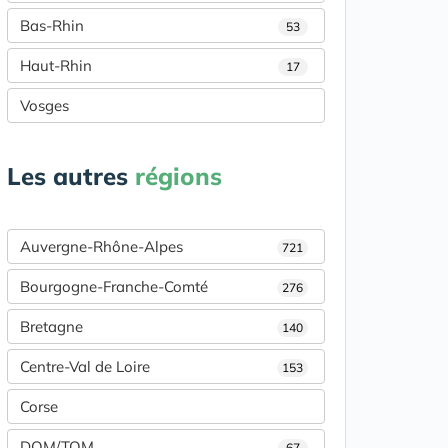
Bas-Rhin
53
Haut-Rhin
17
Vosges
Les autres
régions
Auvergne-Rhône-Alpes
721
Bourgogne-Franche-Comté
276
Bretagne
140
Centre-Val de Loire
153
Corse
DOM/TOM
67