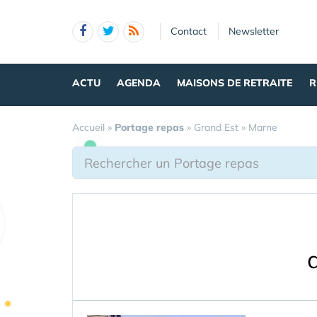
Panneau de gestion des cookies
Contact
Newsletter
ACTU
AGENDA
MAISONS DE RETRAITE
R
Accueil
»
Portage repas
»
Grand Est
»
Marne