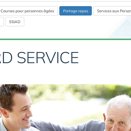
s Courses pour personnes âgées
Portage repas
Services aux Pers
SSIAD
D SERVICE