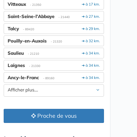
Vitteaux
➔ à 17 km.
- 21350
Saint-Seine-l'Abbaye
➔ à 27 km.
- 21440
Talcy
➔ à 29 km.
- 89420
Pouilly-en-Auxois
➔ à 32 km.
- 21320
Saulieu
➔ à 34 km.
- 21210
Laignes
➔ à 34 km.
- 21330
Ancy-le-Franc
➔ à 34 km.
- 89160
Afficher plus....
Proche de vous