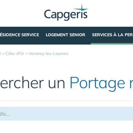
ÉSIDENCE SERVICE
LOGEMENT SENIOR
SERVICES À LA PE
é
»
Côte-d'Or
»
Venarey-les-Laumes
ercher un
Portage 