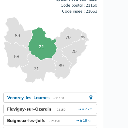
Code postal : 21150
Code insee : 21663
89
70
90
21
25
58
39
71
Venarey-les-Laumes
- 21150
Flavigny-sur-Ozerain
➔ à 7 km.
- 21150
Baigneux-les-Juifs
➔ à 16 km.
- 21450