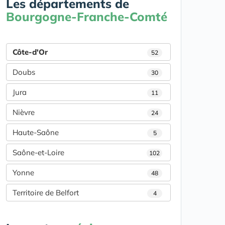
Les départements de
Bourgogne-Franche-Comté
Côte-d'Or
52
Doubs
30
Jura
11
Nièvre
24
Haute-Saône
5
Saône-et-Loire
102
Yonne
48
Territoire de Belfort
4