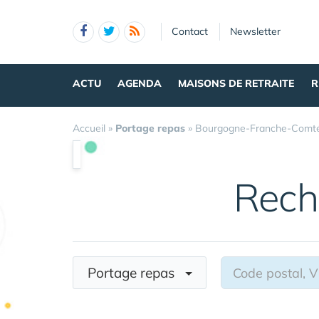
Panneau de gestion des cookies
Contact
Newsletter
ACTU
AGENDA
MAISONS DE RETRAITE
R
Accueil
»
Portage repas
»
Bourgogne-Franche-Comt
Rech
Portage repas