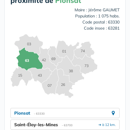
proximité de
Pionsat
Maire : Jérôme GAUMET
Population : 1 075 habs.
Code postal : 63330
Code insee : 63281
03
74
01
69
42
63
73
38
15
43
26
07
Pionsat
- 63330
Saint-Éloy-les-Mines
➔ à 12 km.
- 63700