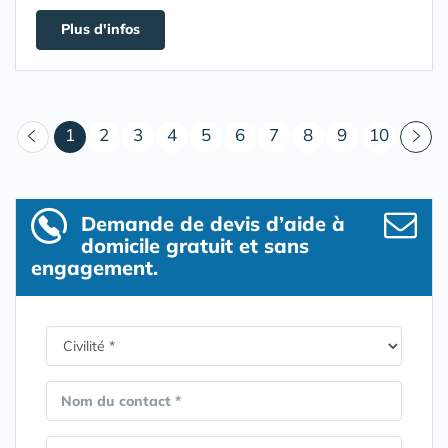
Plus d'infos
(courant)
1
2
3
4
5
6
7
8
9
10
Demande de devis d’aide à
domicile gratuit et sans
engagement.
Nom du contact *