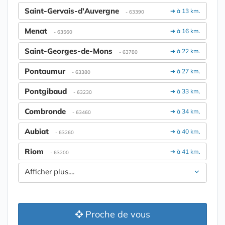
Saint-Gervais-d'Auvergne
➔ à 13 km.
- 63390
Menat
➔ à 16 km.
- 63560
Saint-Georges-de-Mons
➔ à 22 km.
- 63780
Pontaumur
➔ à 27 km.
- 63380
Pontgibaud
➔ à 33 km.
- 63230
Combronde
➔ à 34 km.
- 63460
Aubiat
➔ à 40 km.
- 63260
Riom
➔ à 41 km.
- 63200
Afficher plus....
Proche de vous