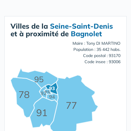
Villes de la
Seine-Saint-Denis
et à proximité de
Bagnolet
Maire : Tony DI MARTINO
Population : 35 442 habs.
Code postal : 93170
Code insee : 93006
95
93
78
75
92
94
77
91