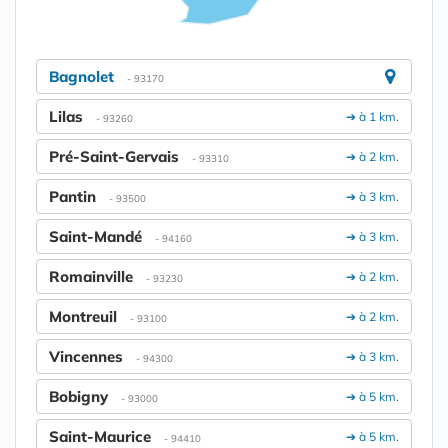
Bagnolet
- 93170
Lilas
➔ à 1 km.
- 93260
Pré-Saint-Gervais
➔ à 2 km.
- 93310
Pantin
➔ à 3 km.
- 93500
Saint-Mandé
➔ à 3 km.
- 94160
Romainville
➔ à 2 km.
- 93230
Montreuil
➔ à 2 km.
- 93100
Vincennes
➔ à 3 km.
- 94300
Bobigny
➔ à 5 km.
- 93000
Saint-Maurice
➔ à 5 km.
- 94410