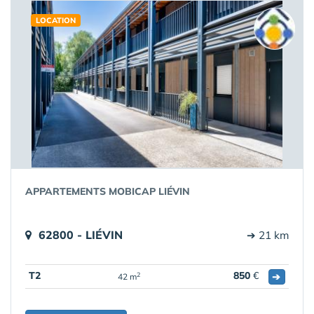
LOCATION
APPARTEMENTS MOBICAP LIÉVIN
62800 - LIÉVIN
➔ 21 km
T2
850
€
➔
2
42 m