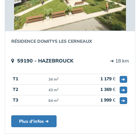
RÉSIDENCE DOMITYS LES CERNEAUX
59190 - HAZEBROUCK
➔ 18 km
T1
1 179
€
➔
2
34 m
T2
1 369
€
➔
2
43 m
T3
1 999
€
➔
2
64 m
Plus d'infos ➔