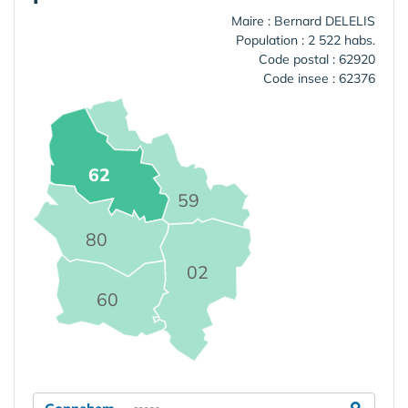
Maire : Bernard DELELIS
Population : 2 522 habs.
Code postal : 62920
Code insee : 62376
62
59
80
02
60