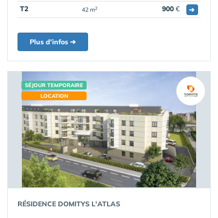
T2
900
€
➔
2
42 m
Plus d'infos ➔
SÉJOUR TEMPORAIRE
LOCATION
RÉSIDENCE DOMITYS L'ATLAS