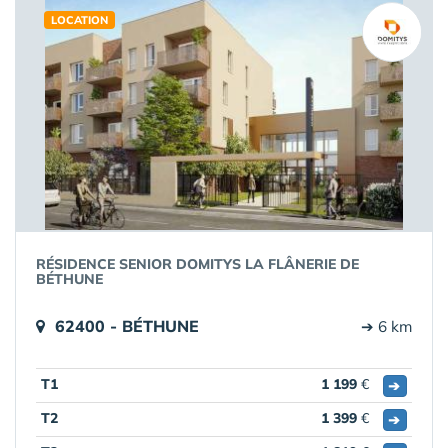
LOCATION
RÉSIDENCE SENIOR DOMITYS LA FLÂNERIE DE
BÉTHUNE
62400 - BÉTHUNE
➔ 6 km
T1
1 199
€
➔
T2
1 399
€
➔