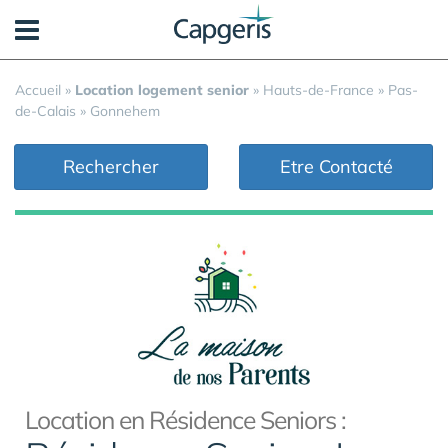
Panneau de gestion des cookies
Accueil
»
Location logement senior
»
Hauts-de-France
»
Pas-
de-Calais
»
Gonnehem
Rechercher
Etre Contacté
Location en Résidence Seniors :