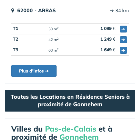
62000 - ARRAS
➔ 34 km
T1
1 099
€
➔
2
33 m
T2
1 249
€
➔
2
42 m
T3
1 649
€
➔
2
60 m
Plus d'infos ➔
Toutes les Locations en Résidence Seniors à
proximité de Gonnehem
Villes du
Pas-de-Calais
et à
proximité de
Gonnehem