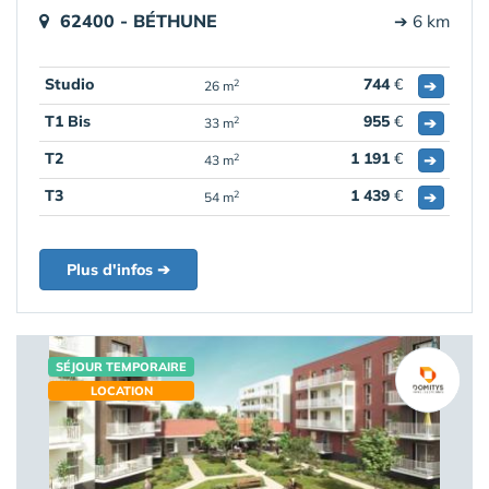
62400 - BÉTHUNE
➔ 6 km
Studio
744
€
➔
2
26 m
T1 Bis
955
€
➔
2
33 m
T2
1 191
€
➔
2
43 m
T3
1 439
€
➔
2
54 m
Plus d'infos ➔
SÉJOUR TEMPORAIRE
LOCATION