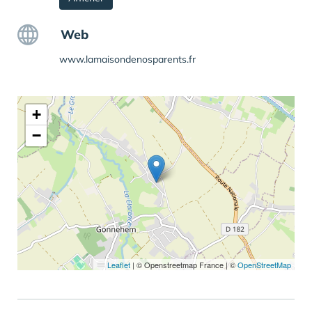
Web
www.lamaisondenosparents.fr
+
−
Leaflet
|
© Openstreetmap France | ©
OpenStreetMap