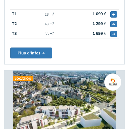
T1
1 099
€
➔
2
28 m
T2
1 299
€
➔
2
43 m
T3
1 699
€
➔
2
66 m
Plus d'infos ➔
LOCATION