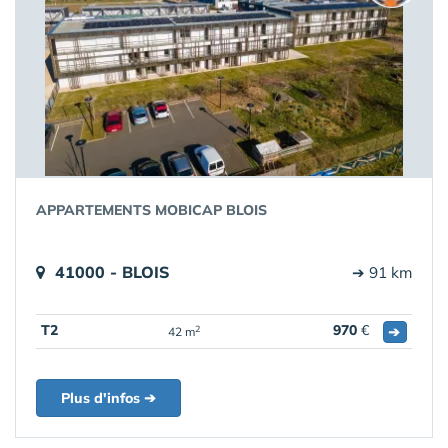
APPARTEMENTS MOBICAP BLOIS
41000 - BLOIS
➔ 91 km
T2
970
€
➔
2
42 m
Plus d'infos ➔