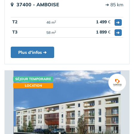
37400 - AMBOISE
➔ 85 km
T2
1 499
€
➔
2
46 m
T3
1 899
€
➔
2
58 m
Plus d'infos ➔
SÉJOUR TEMPORAIRE
LOCATION