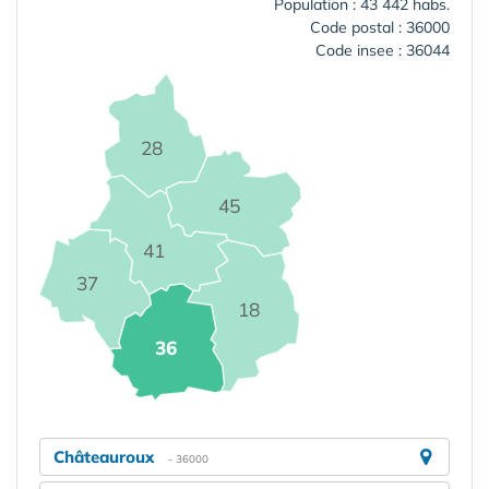
Population : 43 442 habs.
Code postal : 36000
Code insee : 36044
28
45
41
37
18
36
Châteauroux
- 36000