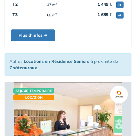
T2
1 449
€
➔
2
47 m
T3
1 689
€
➔
2
68 m
Plus d'infos ➔
Autres
Locations en Résidence Seniors
à proximité de
Châteauroux
SÉJOUR TEMPORAIRE
LOCATION