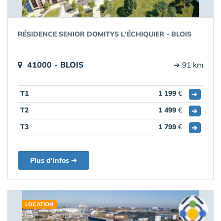
RÉSIDENCE SENIOR DOMITYS L'ÉCHIQUIER - BLOIS
41000 - BLOIS
➔ 91 km
T1
1 199
€
➔
T2
1 499
€
➔
T3
1 799
€
➔
Plus d'infos ➔
LOCATION