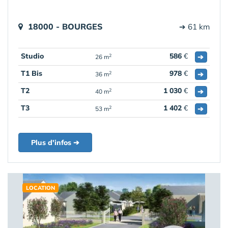
18000 - BOURGES
➔ 61 km
Studio
586
€
➔
2
26 m
T1 Bis
978
€
➔
2
36 m
T2
1 030
€
➔
2
40 m
T3
1 402
€
➔
2
53 m
Plus d'infos ➔
LOCATION