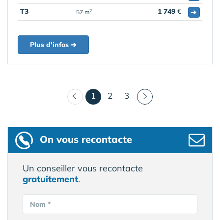
T3
1 749
€
➔
2
57 m
Plus d'infos ➔
(courant)
1
2
3
On vous recontacte
Un conseiller vous recontacte
gratuitement
.
Nom *