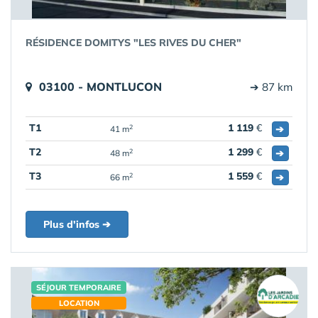
RÉSIDENCE DOMITYS "LES RIVES DU CHER"
03100 - MONTLUCON
➔ 87 km
T1
1 119
€
➔
2
41 m
T2
1 299
€
➔
2
48 m
T3
1 559
€
➔
2
66 m
Plus d'infos ➔
SÉJOUR TEMPORAIRE
LOCATION