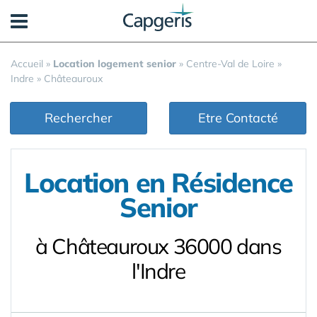
Panneau de gestion des cookies
Accueil
»
Location logement senior
»
Centre-Val de Loire
»
Indre
»
Châteauroux
Rechercher
Etre Contacté
Location en Résidence
Senior
à Châteauroux 36000 dans
l'Indre