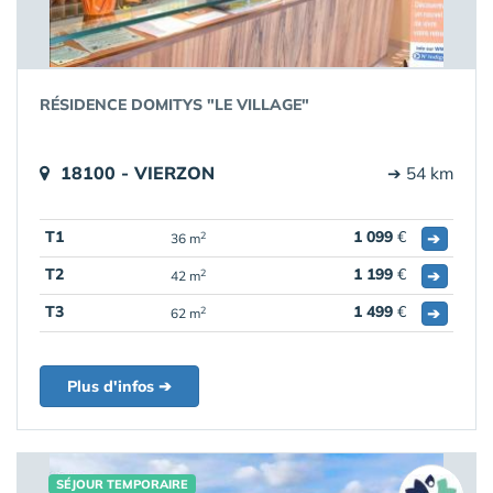
RÉSIDENCE DOMITYS "LE VILLAGE"
18100 - VIERZON
➔ 54 km
T1
1 099
€
➔
2
36 m
T2
1 199
€
➔
2
42 m
T3
1 499
€
➔
2
62 m
Plus d'infos ➔
SÉJOUR TEMPORAIRE