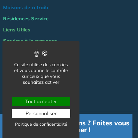
Maisons de retraite
Résidences Service
Liens Utiles
Services à la personne
Logement Senior
Bien-être
Ce site utilise des cookies
et vous donne le contrôle
Emploi & formation
sur ceux que vous
souhaitez activer
Professionnels
NOS AUTRES SITES :
Tout accepter
Personnaliser
Besoin d'informations ? Faites vous
© Australis 2026 - Tous droits réservés. //
Gestion des cookies
Politique de confidentialité
accompagner !