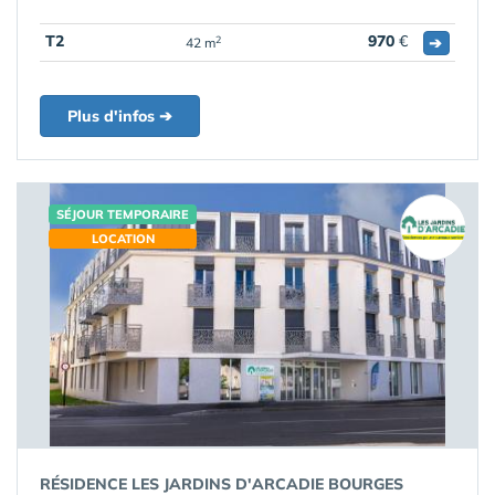
T2
970
€
➔
2
42 m
Plus d'infos ➔
SÉJOUR TEMPORAIRE
LOCATION
RÉSIDENCE LES JARDINS D'ARCADIE BOURGES