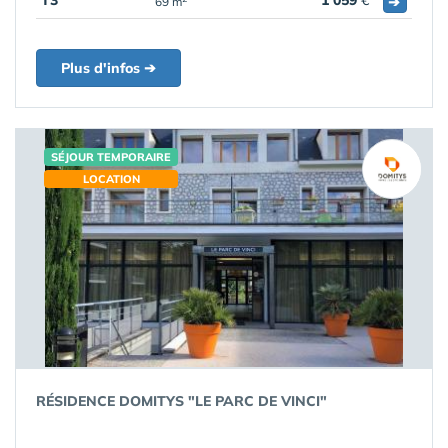
T3
1 059
€
➔
69 m
Plus d'infos ➔
SÉJOUR TEMPORAIRE
LOCATION
RÉSIDENCE DOMITYS "LE PARC DE VINCI"