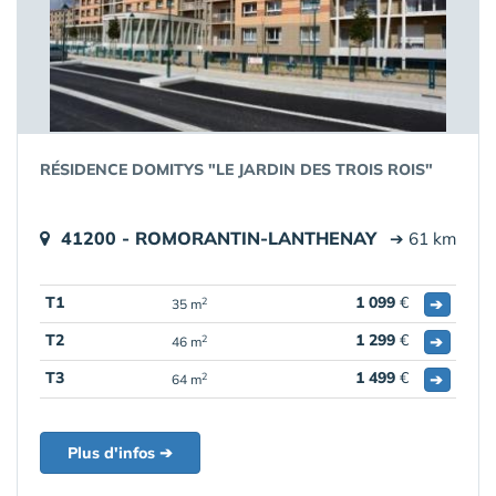
RÉSIDENCE DOMITYS "LE JARDIN DES TROIS ROIS"
41200 - ROMORANTIN-LANTHENAY
➔ 61 km
T1
1 099
€
➔
2
35 m
T2
1 299
€
➔
2
46 m
T3
1 499
€
➔
2
64 m
Plus d'infos ➔