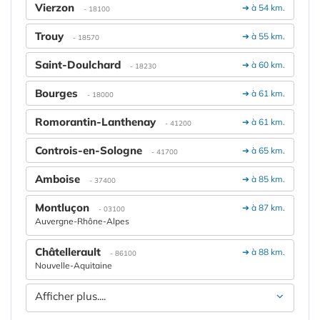
Vierzon
➔ à 54 km.
- 18100
Trouy
➔ à 55 km.
- 18570
Saint-Doulchard
➔ à 60 km.
- 18230
Bourges
➔ à 61 km.
- 18000
Romorantin-Lanthenay
➔ à 61 km.
- 41200
Controis-en-Sologne
➔ à 65 km.
- 41700
Amboise
➔ à 85 km.
- 37400
Montluçon
➔ à 87 km.
- 03100
Auvergne-Rhône-Alpes
Châtellerault
➔ à 88 km.
- 86100
Nouvelle-Aquitaine
Afficher plus....