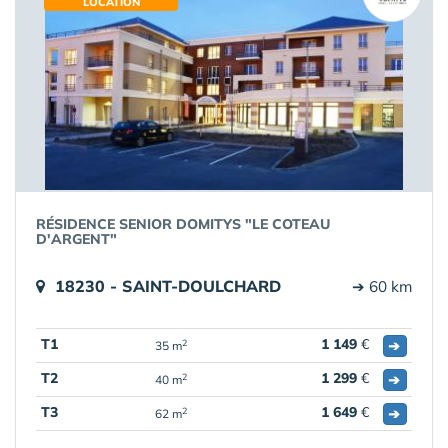
LOCATION
RÉSIDENCE SENIOR DOMITYS "LE COTEAU
D'ARGENT"
18230 - SAINT-DOULCHARD
➔ 60 km
T1
1 149
€
➔
2
35 m
T2
1 299
€
➔
2
40 m
T3
1 649
€
➔
2
62 m