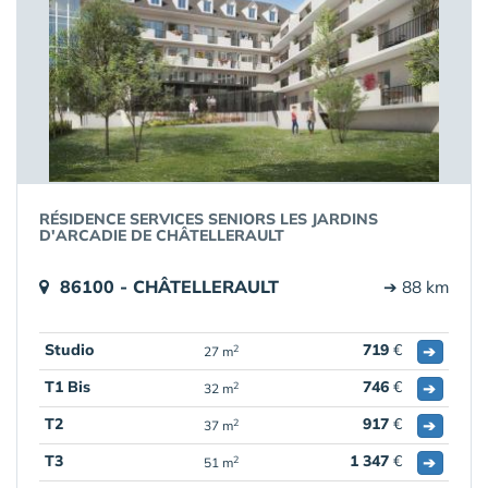
RÉSIDENCE SERVICES SENIORS LES JARDINS
D'ARCADIE DE CHÂTELLERAULT
86100 - CHÂTELLERAULT
➔ 88 km
Studio
719
€
➔
2
27 m
T1 Bis
746
€
➔
2
32 m
T2
917
€
➔
2
37 m
T3
1 347
€
➔
2
51 m