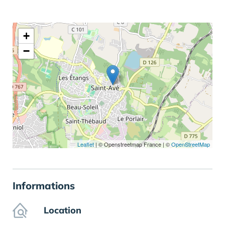
+
−
Leaflet
|
© Openstreetmap France | ©
OpenStreetMap
Informations
Location