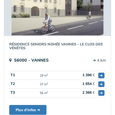
RÉSIDENCE SENIORS NOHÉE VANNES - LE CLOS DES
VÉNÈTES
56000 - VANNES
➔ 4 km
T1
1 396
€
➔
2
29 m
T2
1 654
€
➔
2
37 m
T3
2 366
€
➔
2
56 m
Plus d'infos ➔