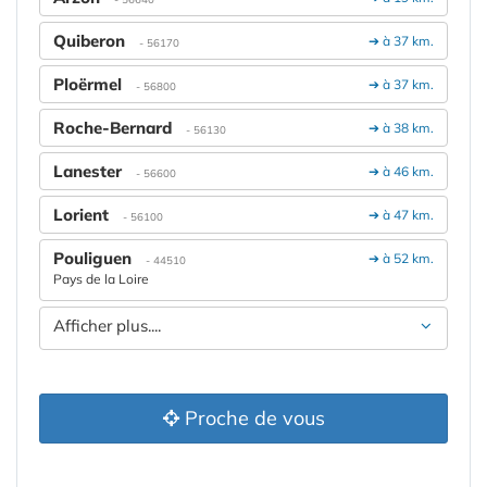
Quiberon
➔ à 37 km.
- 56170
Ploërmel
➔ à 37 km.
- 56800
Roche-Bernard
➔ à 38 km.
- 56130
Lanester
➔ à 46 km.
- 56600
Lorient
➔ à 47 km.
- 56100
Pouliguen
➔ à 52 km.
- 44510
Pays de la Loire
Afficher plus....
Proche de vous