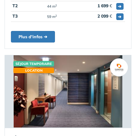
T2
1 699
€
➔
2
44 m
T3
2 099
€
➔
2
59 m
Plus d'infos ➔
SÉJOUR TEMPORAIRE
LOCATION