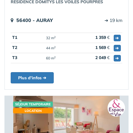
RÉSIDENCE DOMITYS LES VOILES POURPRES
56400 - AURAY
➔ 19 km
T1
1 359
€
➔
2
32 m
T2
1 569
€
➔
2
44 m
T3
2 049
€
➔
2
60 m
Plus d'infos ➔
SÉJOUR TEMPORAIRE
LOCATION