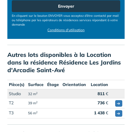
Envoyer
En cliquant sur le bouton ENVOYER vous acceptez d’être contacté par mail
ou téléphone par les opérateurs de résidences services répondant à votre
demande
Conditions d'utilisation
Autres lots disponibles à la Location
dans la résidence Résidence Les Jardins
d'Arcadie Saint-Avé
Pièce(s)
Surface
Étage
Orientation
Location
Studio
811
€
2
32 m
T2
736
€
2
➔
39 m
T3
1 438
€
2
➔
56 m