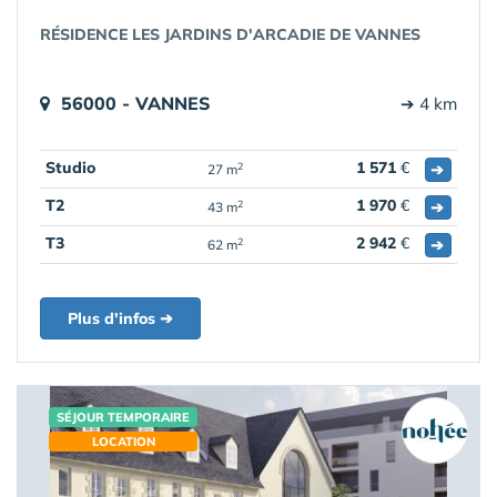
RÉSIDENCE LES JARDINS D'ARCADIE DE VANNES
56000 - VANNES
➔ 4 km
Studio
1 571
€
➔
2
27 m
T2
1 970
€
➔
2
43 m
T3
2 942
€
➔
2
62 m
Plus d'infos ➔
SÉJOUR TEMPORAIRE
LOCATION