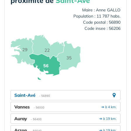
proximité de
Saint-Avé
Maire : Anne GALLO
Population : 11 787 habs.
Code postal : 56890
Code insee : 56206
29
22
35
56
Saint-Avé
- 56890
Vannes
➔ à 4 km.
- 56000
Auray
➔ à 19 km.
- 56400
Arzon
➔ à 19 km.
- 56640