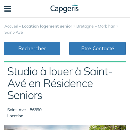
Panneau de gestion des cookies
Accueil
»
Location logement senior
»
Bretagne
»
Morbihan
»
Saint-Avé
Rechercher
Etre Contacté
Studio à louer à Saint-
Avé en Résidence
Seniors
Saint-Avé - 56890
Location