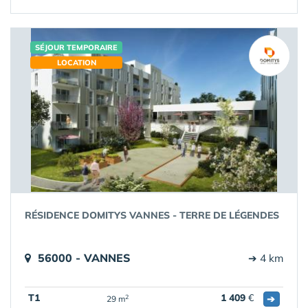
SÉJOUR TEMPORAIRE
LOCATION
RÉSIDENCE DOMITYS VANNES - TERRE DE LÉGENDES
56000 - VANNES
➔ 4 km
T1
1 409
€
➔
2
29 m