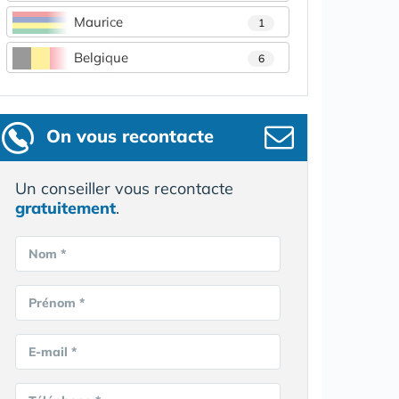
Maurice
1
Belgique
6
On vous recontacte
Un conseiller vous recontacte
gratuitement
.
Nom *
Prénom *
E-mail *