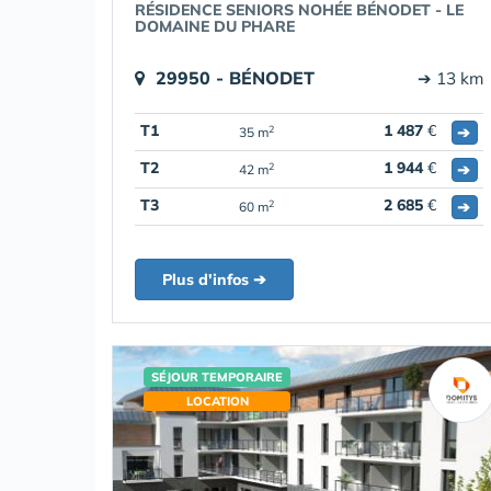
RÉSIDENCE SENIORS NOHÉE BÉNODET - LE
DOMAINE DU PHARE
29950 - BÉNODET
➔ 13 km
T1
1 487
€
➔
2
35 m
T2
1 944
€
➔
2
42 m
T3
2 685
€
➔
2
60 m
Plus d'infos ➔
SÉJOUR TEMPORAIRE
LOCATION