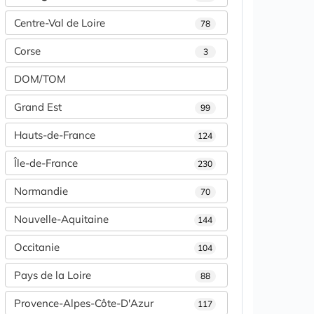
Centre-Val de Loire
78
Corse
3
DOM/TOM
Grand Est
99
Hauts-de-France
124
Île-de-France
230
Normandie
70
Nouvelle-Aquitaine
144
Occitanie
104
Pays de la Loire
88
Provence-Alpes-Côte-D'Azur
117