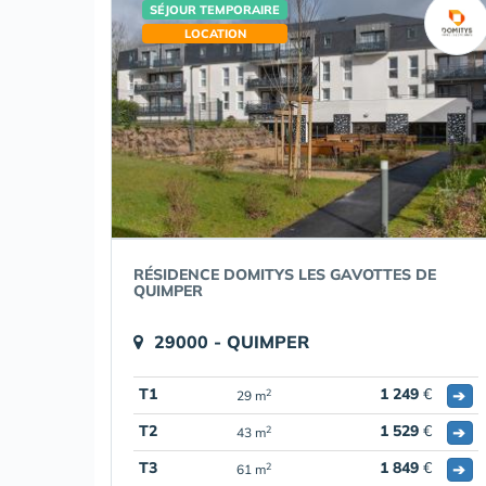
SÉJOUR TEMPORAIRE
LOCATION
RÉSIDENCE DOMITYS LES GAVOTTES DE
QUIMPER
29000 - QUIMPER
T1
1 249
€
➔
2
29 m
T2
1 529
€
➔
2
43 m
T3
1 849
€
➔
2
61 m