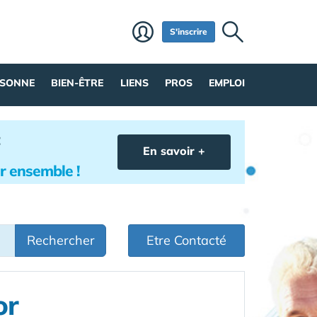
S'inscrire
RSONNE
BIEN-ÊTRE
LIENS
PROS
EMPLOI
En savoir +
lir ensemble !
Rechercher
Etre Contacté
or