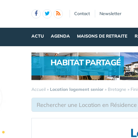
Panneau de gestion des cookies
Contact
Newsletter
ACTU
AGENDA
MAISONS DE RETRAITE
R
HABITAT PARTAGÉ
.
Accueil
»
Location logement senior
»
Bretagne
»
Fin
L