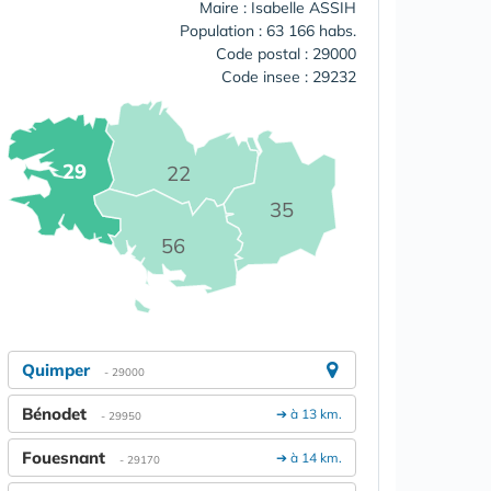
Maire : Isabelle ASSIH
Population : 63 166 habs.
Code postal : 29000
Code insee : 29232
29
22
35
56
Quimper
- 29000
Bénodet
➔ à 13 km.
- 29950
Fouesnant
➔ à 14 km.
- 29170