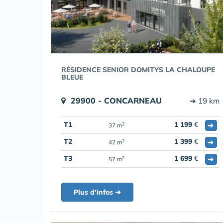
RÉSIDENCE SENIOR DOMITYS LA CHALOUPE
BLEUE
29900 - CONCARNEAU
➔ 19 km
T1
1 199
€
➔
2
37 m
T2
1 399
€
➔
2
42 m
T3
1 699
€
➔
2
57 m
Plus d'infos ➔