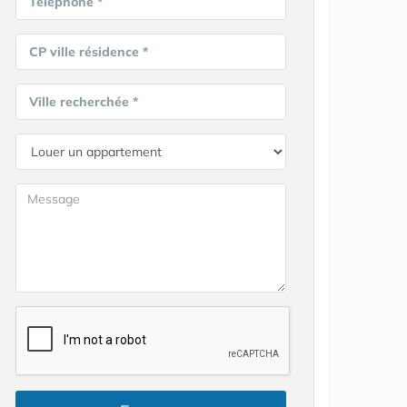
Téléphone *
CP ville résidence *
Ville recherchée *