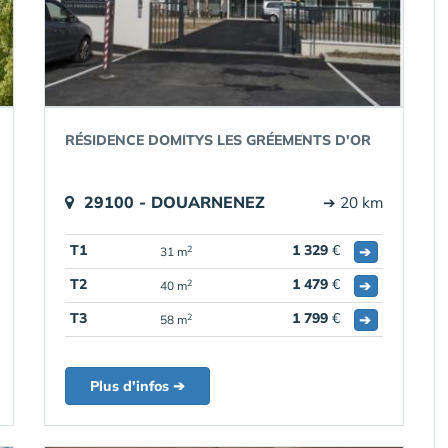
RÉSIDENCE DOMITYS LES GRÉEMENTS D'OR
29100 - DOUARNENEZ
➔ 20 km
T1
1 329
€
➔
2
31 m
T2
1 479
€
➔
2
40 m
T3
1 799
€
➔
2
58 m
Plus d'infos ➔