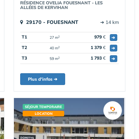
RÉSIDENCE OVELIA FOUESNANT - LES
ALLÉES DE KERVIHAN
29170 - FOUESNANT
➔ 14 km
T1
979
€
➔
2
27 m
T2
1 379
€
➔
2
40 m
T3
1 793
€
➔
2
59 m
Plus d'infos ➔
SÉJOUR TEMPORAIRE
LOCATION