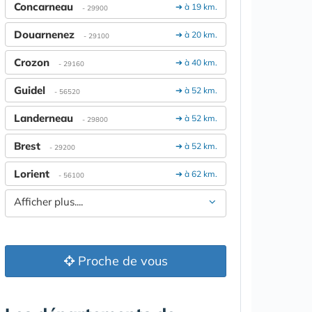
Concarneau
➔ à 19 km.
- 29900
Douarnenez
➔ à 20 km.
- 29100
Crozon
➔ à 40 km.
- 29160
Guidel
➔ à 52 km.
- 56520
Landerneau
➔ à 52 km.
- 29800
Brest
➔ à 52 km.
- 29200
Lorient
➔ à 62 km.
- 56100
Afficher plus....
Proche de vous