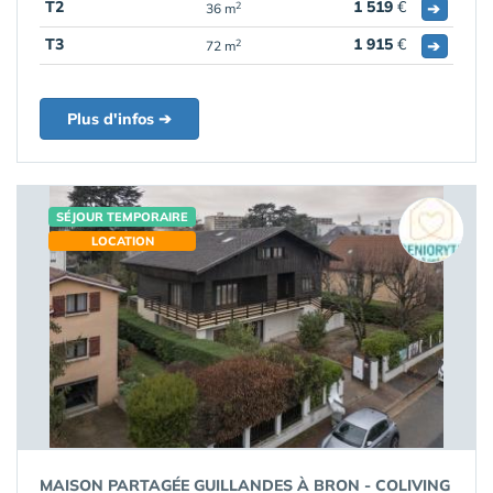
T2
1 519
€
➔
2
36 m
T3
1 915
€
➔
2
72 m
Plus d'infos ➔
SÉJOUR TEMPORAIRE
LOCATION
MAISON PARTAGÉE GUILLANDES À BRON - COLIVING