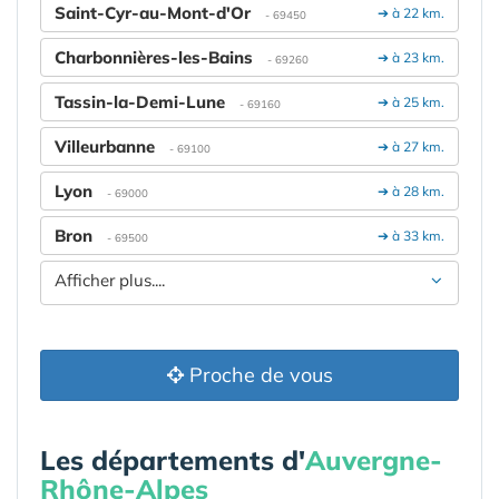
Saint-Cyr-au-Mont-d'Or
➔ à 22 km.
- 69450
Charbonnières-les-Bains
➔ à 23 km.
- 69260
Tassin-la-Demi-Lune
➔ à 25 km.
- 69160
Villeurbanne
➔ à 27 km.
- 69100
Lyon
➔ à 28 km.
- 69000
Bron
➔ à 33 km.
- 69500
Afficher plus....
Proche de vous
Les départements d'
Auvergne-
Rhône-Alpes