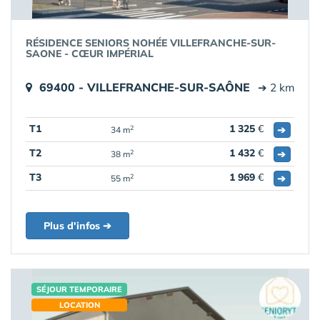
RÉSIDENCE SENIORS NOHÉE VILLEFRANCHE-SUR-
SAONE - CŒUR IMPÉRIAL
69400 - VILLEFRANCHE-SUR-SAÔNE
➔ 2 km
T1
1 325
€
➔
2
34 m
T2
1 432
€
➔
2
38 m
T3
1 969
€
➔
2
55 m
Plus d'infos ➔
SÉJOUR TEMPORAIRE
LOCATION