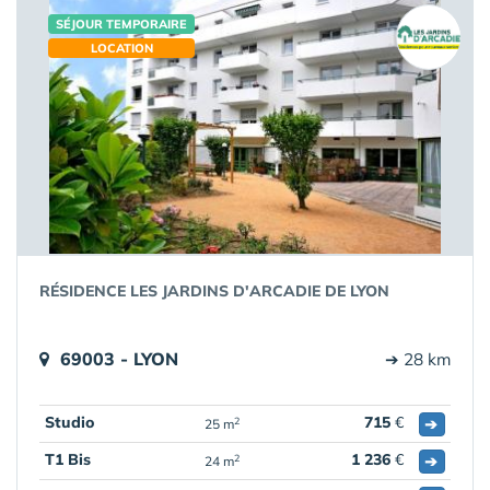
SÉJOUR TEMPORAIRE
LOCATION
RÉSIDENCE LES JARDINS D'ARCADIE DE LYON
69003 - LYON
➔ 28 km
Studio
715
€
➔
2
25 m
T1 Bis
1 236
€
➔
2
24 m