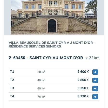
VILLA BEAUSOLEIL DE SAINT CYR AU MONT D'OR -
RÉSIDENCE SERVICES SENIORS
69450 - SAINT-CYR-AU-MONT-D'OR
➔ 22 km
T1
2 600
€
➔
2
30 m
T2
2 800
€
➔
2
40 m
T3
3 350
€
➔
2
60 m
T4
3 720
€
➔
2
76 m