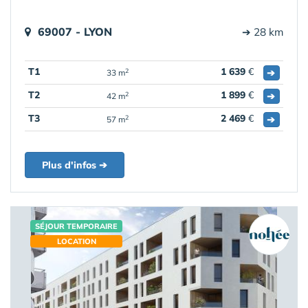
69007 - LYON
➔ 28 km
T1
1 639
€
➔
2
33 m
T2
1 899
€
➔
2
42 m
T3
2 469
€
➔
2
57 m
Plus d'infos ➔
SÉJOUR TEMPORAIRE
LOCATION