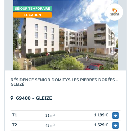
SÉJOUR TEMPORAIRE
LOCATION
RÉSIDENCE SENIOR DOMITYS LES PIERRES DORÉES -
GLEIZÉ
69400 - GLEIZE
T1
1 199
€
➔
2
31 m
T2
1 529
€
➔
2
43 m