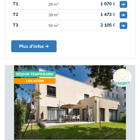
T1
1 070
€
➔
2
29 m
T2
1 473
€
➔
2
39 m
T3
2 105
€
➔
2
55 m
Plus d'infos ➔
SÉJOUR TEMPORAIRE
LOCATION