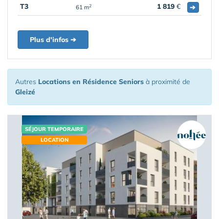
T3
1 819
€
➔
2
61 m
Plus d'infos ➔
Autres
Locations en Résidence Seniors
à proximité de
Gleizé
SÉJOUR TEMPORAIRE
LOCATION