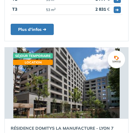
T3
2 831
€
➔
2
53 m
Plus d'infos ➔
SÉJOUR TEMPORAIRE
LOCATION
RÉSIDENCE DOMITYS LA MANUFACTURE - LYON 7