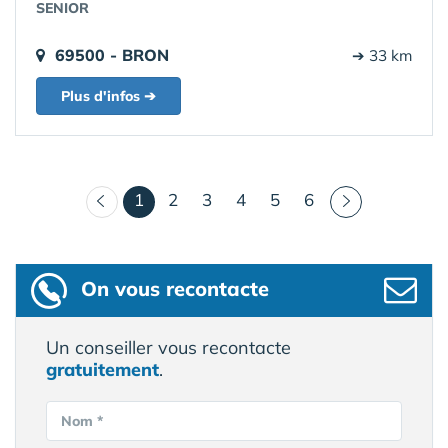
SENIOR
69500 - BRON
➔ 33 km
Plus d'infos ➔
(courant)
1
2
3
4
5
6
On vous recontacte
Un conseiller vous recontacte
gratuitement
.
Nom *