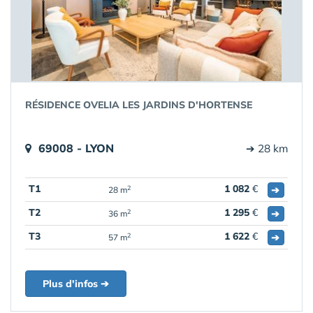
RÉSIDENCE OVELIA LES JARDINS D'HORTENSE
69008 - LYON
➔ 28 km
T1
1 082
€
➔
2
28 m
T2
1 295
€
➔
2
36 m
T3
1 622
€
➔
2
57 m
Plus d'infos ➔