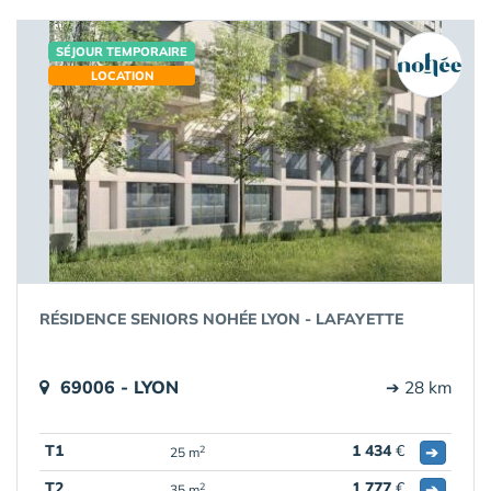
SÉJOUR TEMPORAIRE
LOCATION
RÉSIDENCE SENIORS NOHÉE LYON - LAFAYETTE
69006 - LYON
➔ 28 km
T1
1 434
€
➔
2
25 m
T2
1 777
€
➔
2
35 m