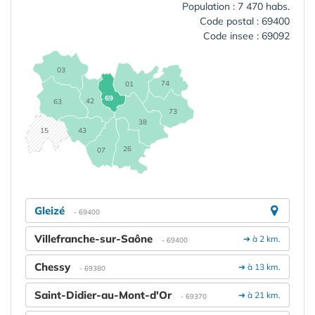
Population : 7 470 habs.
Code postal : 69400
Code insee : 69092
03
74
01
69
42
63
73
38
15
43
26
07
Gleizé
- 69400
Villefranche-sur-Saône
➔ à 2 km.
- 69400
Chessy
➔ à 13 km.
- 69380
Saint-Didier-au-Mont-d'Or
➔ à 21 km.
- 69370