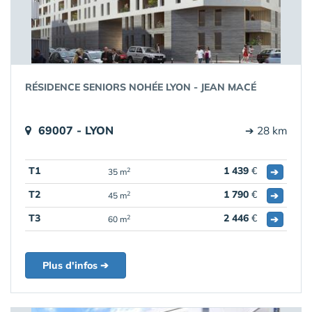
RÉSIDENCE SENIORS NOHÉE LYON - JEAN MACÉ
69007 - LYON
➔ 28 km
T1
1 439
€
➔
2
35 m
T2
1 790
€
➔
2
45 m
T3
2 446
€
➔
2
60 m
Plus d'infos ➔