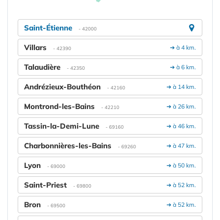
Saint-Étienne
- 42000
Villars
➔ à 4 km.
- 42390
Talaudière
➔ à 6 km.
- 42350
Andrézieux-Bouthéon
➔ à 14 km.
- 42160
Montrond-les-Bains
➔ à 26 km.
- 42210
Tassin-la-Demi-Lune
➔ à 46 km.
- 69160
Charbonnières-les-Bains
➔ à 47 km.
- 69260
Lyon
➔ à 50 km.
- 69000
Saint-Priest
➔ à 52 km.
- 69800
Bron
➔ à 52 km.
- 69500