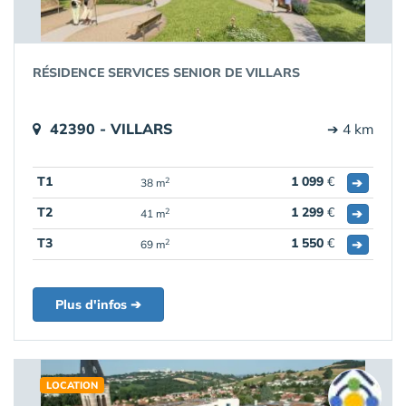
RÉSIDENCE SERVICES SENIOR DE VILLARS
42390 - VILLARS
➔ 4 km
T1
1 099
€
➔
2
38 m
T2
1 299
€
➔
2
41 m
T3
1 550
€
➔
2
69 m
Plus d'infos ➔
LOCATION