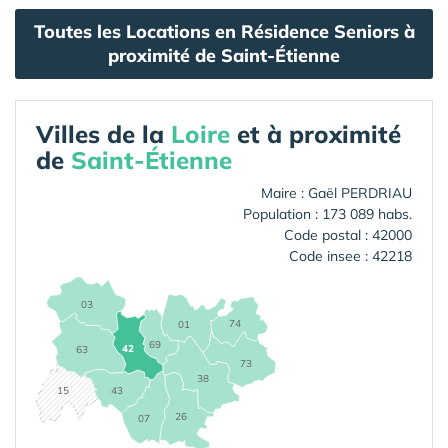
Toutes les Locations en Résidence Seniors à
proximité de Saint-Étienne
Villes de la
Loire
et à proximité
de
Saint-Étienne
Maire : Gaël PERDRIAU
Population : 173 089 habs.
Code postal : 42000
Code insee : 42218
03
74
01
69
42
63
73
38
15
43
26
07