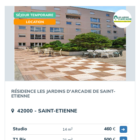
SÉJOUR TEMPORAIRE
LOCATION
RÉSIDENCE LES JARDINS D'ARCADIE DE SAINT-
ETIENNE
42000 - SAINT-ETIENNE
Studio
460
€
➔
2
14 m
T1 Bis
500
€
➔
2
21 m