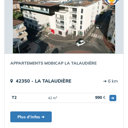
APPARTEMENTS MOBICAP LA TALAUDIÈRE
42350 - LA TALAUDIÈRE
➔ 6 km
T2
990
€
➔
2
42 m
Plus d'infos ➔