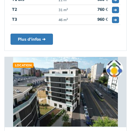
T2
760
€
➔
2
31 m
T3
960
€
➔
2
46 m
Plus d'infos ➔
LOCATION