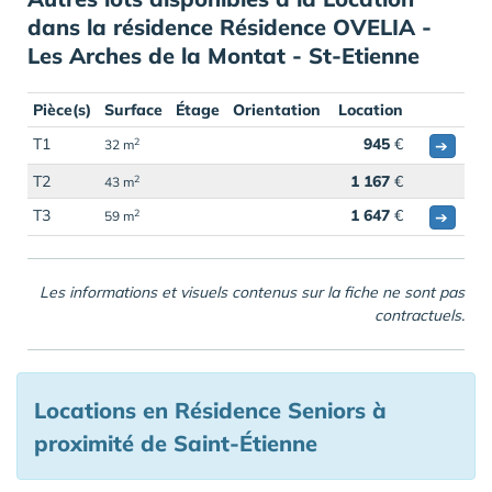
dans la résidence Résidence OVELIA -
Les Arches de la Montat - St-Etienne
Pièce(s)
Surface
Étage
Orientation
Location
T1
945
€
2
➔
32 m
T2
1 167
€
2
43 m
T3
1 647
€
2
➔
59 m
Les informations et visuels contenus sur la fiche ne sont pas
contractuels.
Locations en Résidence Seniors à
proximité de Saint-Étienne