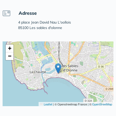
Adresse
4 place Jean David Nau L'oollois
85100 Les sables d'olonne
+
−
Leaflet
|
© Openstreetmap France | ©
OpenStreetMap