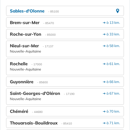
Sables-d'Olonne
- 85100
Brem-sur-Mer
➔ à 13 km.
- 85470
Roche-sur-Yon
➔ à 33 km.
- 85000
Nieul-sur-Mer
➔ à 58 km.
- 17137
Nouvelle-Aquitaine
Rochelle
➔ à 61 km.
- 17000
Nouvelle-Aquitaine
Guyonnière
➔ à 66 km.
- 85600
Saint-Georges-d'Oléron
➔ à 67 km.
- 17190
Nouvelle-Aquitaine
Chéméré
➔ à 70 km.
- 44680
Thouarsais-Bouildroux
➔ à 71 km.
- 85410