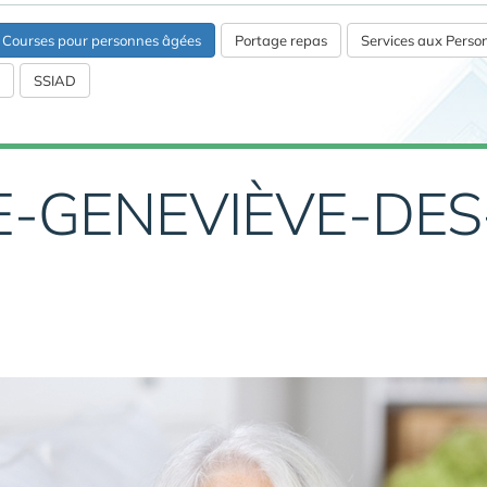
s Courses pour personnes âgées
Portage repas
Services aux Pers
SSIAD
E-GENEVIÈVE-DES