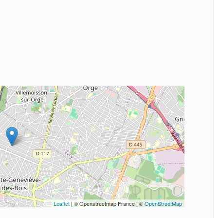
Leaflet
|
© Openstreetmap France | ©
OpenStreetMap