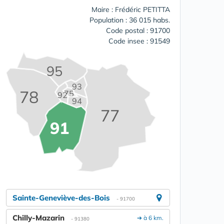
Maire : Frédéric PETITTA
Population : 36 015 habs.
Code postal : 91700
Code insee : 91549
95
93
78
75
92
94
77
91
Sainte-Geneviève-des-Bois
- 91700
Chilly-Mazarin
➔ à 6 km.
- 91380