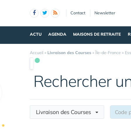
Panneau de gestion des cookies
Contact
Newsletter
ACTU
AGENDA
MAISONS DE RETRAITE
R
Accueil
»
Livraison des Courses
»
Île-de-France
»
Es
Rechercher u
Livraison des Courses