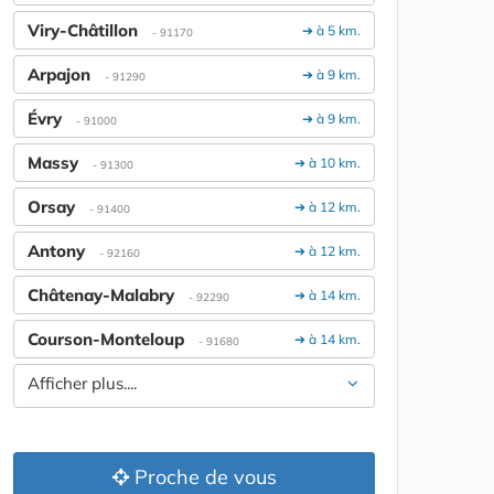
Viry-Châtillon
➔ à 5 km.
- 91170
Arpajon
➔ à 9 km.
- 91290
Évry
➔ à 9 km.
- 91000
Massy
➔ à 10 km.
- 91300
Orsay
➔ à 12 km.
- 91400
Antony
➔ à 12 km.
- 92160
Châtenay-Malabry
➔ à 14 km.
- 92290
Courson-Monteloup
➔ à 14 km.
- 91680
Afficher plus....
Proche de vous