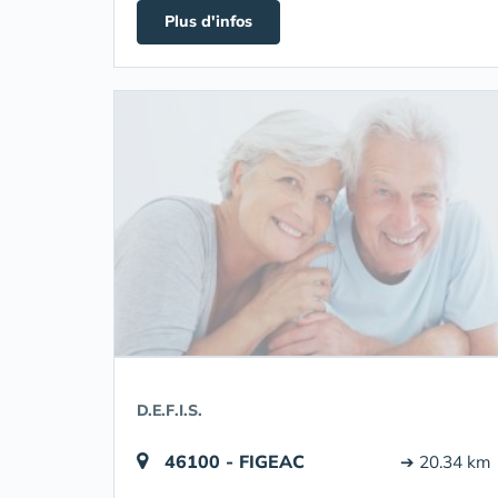
Plus d'infos
D.E.F.I.S.
46100 - FIGEAC
➔ 20.34 km