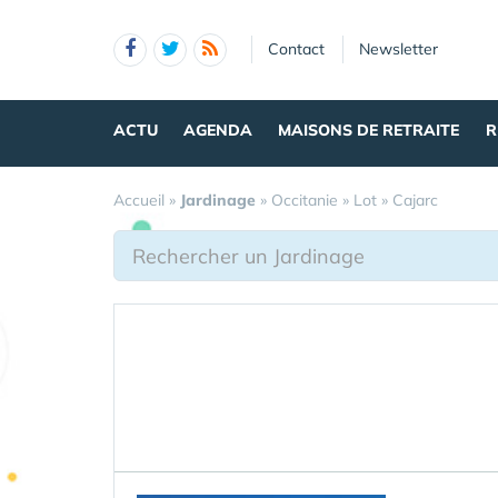
Panneau de gestion des cookies
Contact
Newsletter
ACTU
AGENDA
MAISONS DE RETRAITE
R
Accueil
»
Jardinage
»
Occitanie
»
Lot
»
Cajarc