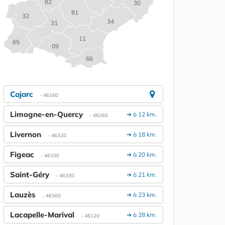
82
30
81
32
34
31
11
65
09
66
Cajarc
- 46160
Limogne-en-Quercy
➔ à 12 km.
- 46260
Livernon
➔ à 18 km.
- 46320
Figeac
➔ à 20 km.
- 46100
Saint-Géry
➔ à 21 km.
- 46330
Lauzès
➔ à 23 km.
- 46360
Lacapelle-Marival
➔ à 28 km.
- 46120