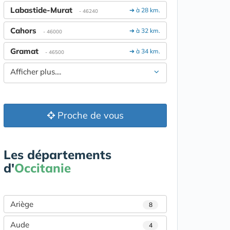
Labastide-Murat
➔ à 28 km.
- 46240
Cahors
➔ à 32 km.
- 46000
Gramat
➔ à 34 km.
- 46500
Afficher plus....
Proche de vous
Les départements
d'
Occitanie
Ariège
8
Aude
4