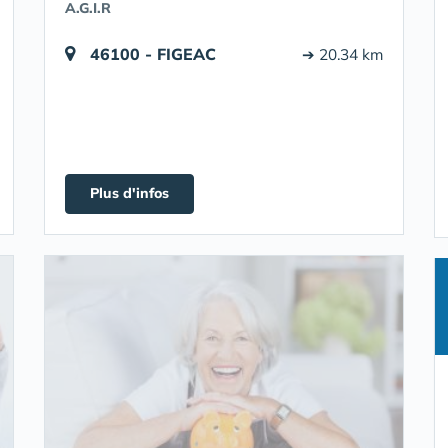
A.G.I.R
46100 - FIGEAC
➔ 20.34 km
Plus d'infos