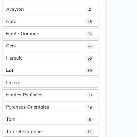
Aveyron
2
Gard
28
Haute-Garonne
6
Gers
27
Hérault
56
Lot
39
Lozère
Hautes-Pyrénées
30
Pyrénées-Orientales
49
Tarn
3
Tarn-et-Garonne
11