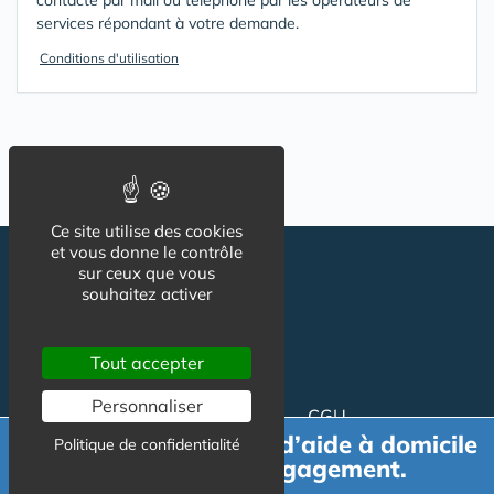
contacté par mail ou téléphone par les opérateurs de
services répondant à votre demande.
Conditions d'utilisation
Ce site utilise des cookies
et vous donne le contrôle
sur ceux que vous
souhaitez activer
Tout accepter
Personnaliser
Suivez-nous
CGU
Demande de devis d’aide à domicile
Mentions légales
Politique de confidentialité
gratuit et sans engagement.
Charte