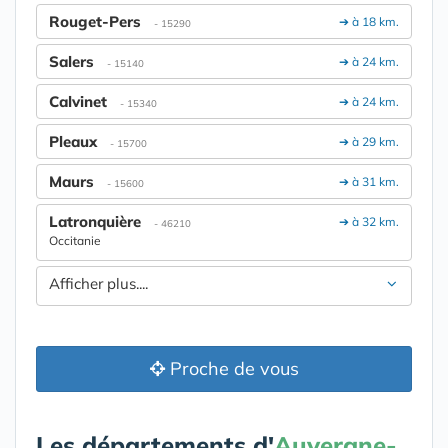
Rouget-Pers
➔ à 18 km.
- 15290
Salers
➔ à 24 km.
- 15140
Calvinet
➔ à 24 km.
- 15340
Pleaux
➔ à 29 km.
- 15700
Maurs
➔ à 31 km.
- 15600
Latronquière
➔ à 32 km.
- 46210
Occitanie
Afficher plus....
Proche de vous
Les départements d'
Auvergne-