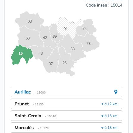
Code insee : 15014
03
74
01
69
42
63
73
38
15
43
26
07
Aurillac
- 15000
Prunet
➔ à 12 km.
- 15130
Saint-Cernin
➔ à 15 km.
- 15310
Marcolès
➔ à 18 km.
- 15220