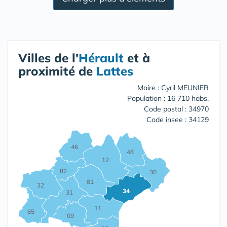
Villes de l'
Hérault
et à
proximité de
Lattes
Maire : Cyril MEUNIER
Population : 16 710 habs.
Code postal : 34970
Code insee : 34129
46
48
12
82
30
81
32
34
31
11
65
09