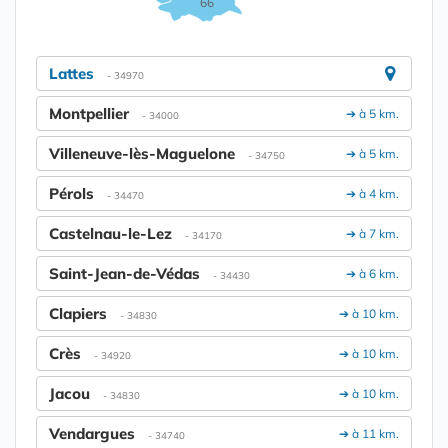
66
Lattes
- 34970
Montpellier
➔ à 5 km.
- 34000
Villeneuve-lès-Maguelone
➔ à 5 km.
- 34750
Pérols
➔ à 4 km.
- 34470
Castelnau-le-Lez
➔ à 7 km.
- 34170
Saint-Jean-de-Védas
➔ à 6 km.
- 34430
Clapiers
➔ à 10 km.
- 34830
Crès
➔ à 10 km.
- 34920
Jacou
➔ à 10 km.
- 34830
Vendargues
➔ à 11 km.
- 34740