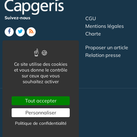
Suivez-nous
CGU
Mentions légales
Charte
Contact
Proposer un article
Newsletter
Relation presse
Publicité
Ce site utilise des cookies
et vous donne le contrôle
sur ceux que vous
souhaitez activer
Tout accepter
Actualité
Personnaliser
Maisons de retraite
Politique de confidentialité
Résidences Service
Liens Utiles