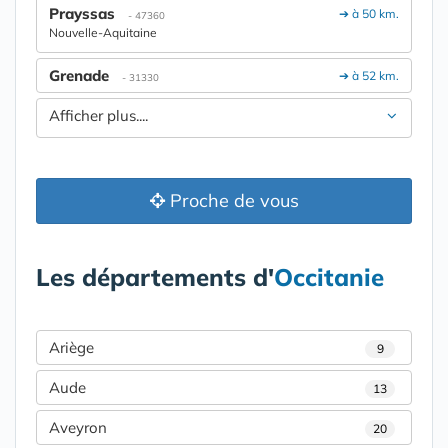
Prayssas
➔ à 50 km.
- 47360
Nouvelle-Aquitaine
Grenade
➔ à 52 km.
- 31330
Afficher plus....
Proche de vous
Les départements d'
Occitanie
Ariège
9
Aude
13
Aveyron
20