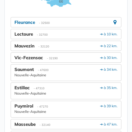
66
Fleurance
- 32500
Lectoure
➔ à 10 km.
- 32700
Mauvezin
➔ à 22 km.
- 32120
Vic-Fezensac
➔ à 30 km.
- 32190
Saumont
➔ à 34 km.
- 47600
Nouvelle-Aquitaine
Estillac
➔ à 35 km.
- 47310
Nouvelle-Aquitaine
Puymirol
➔ à 39 km.
- 47270
Nouvelle-Aquitaine
Masseube
➔ à 47 km.
- 32140