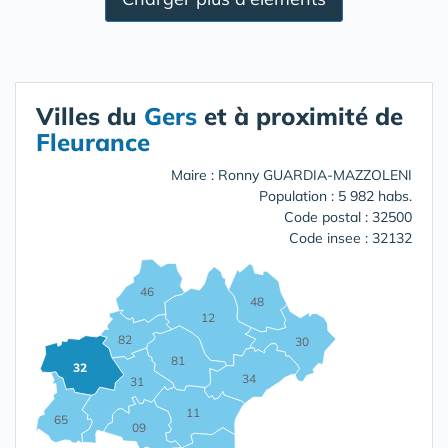
Villes du
Gers
et à proximité de
Fleurance
Maire : Ronny GUARDIA-MAZZOLENI
Population : 5 982 habs.
Code postal : 32500
Code insee : 32132
46
48
12
82
30
81
32
34
31
11
65
09