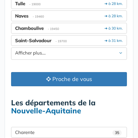
Tulle
➔ à 28 km.
- 19000
Naves
➔ à 28 km.
- 19460
Chamboulive
➔ à 30 km.
- 19450
Saint-Salvadour
➔ à 31 km.
- 19700
Afficher plus....
Proche de vous
Les départements de la
Nouvelle-Aquitaine
Charente
35