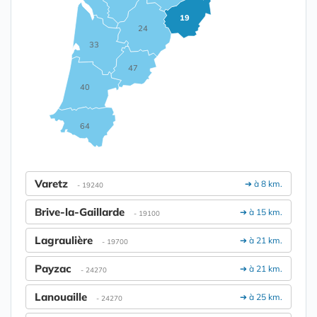
19
24
33
47
40
64
Varetz
➔ à 8 km.
- 19240
Brive-la-Gaillarde
➔ à 15 km.
- 19100
Lagraulière
➔ à 21 km.
- 19700
Payzac
➔ à 21 km.
- 24270
Lanouaille
➔ à 25 km.
- 24270