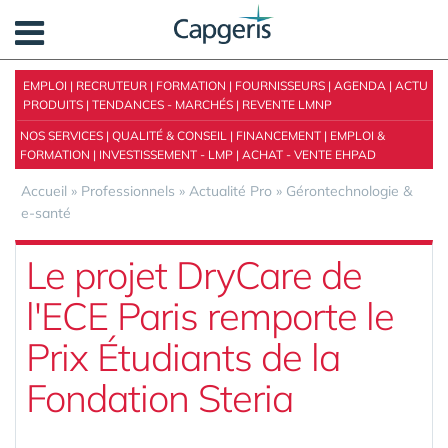
Panneau de gestion des cookies
EMPLOI
|
RECRUTEUR
|
FORMATION
|
FOURNISSEURS
|
AGENDA
|
ACTU
PRODUITS
|
TENDANCES - MARCHÉS
|
REVENTE LMNP
NOS SERVICES
|
QUALITÉ & CONSEIL
|
FINANCEMENT
|
EMPLOI &
FORMATION
|
INVESTISSEMENT - LMP
|
ACHAT - VENTE EHPAD
Accueil
»
Professionnels
»
Actualité Pro
»
Gérontechnologie &
e-santé
Le projet DryCare de
l'ECE Paris remporte le
Prix Étudiants de la
Fondation Steria