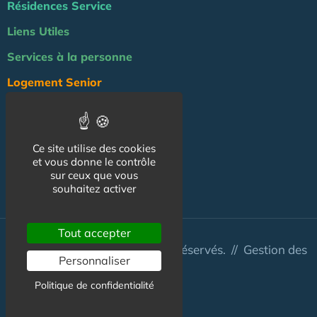
Résidences Service
Liens Utiles
Services à la personne
Logement Senior
Bien-être
Emploi & formation
Ce site utilise des cookies
Professionnels
et vous donne le contrôle
sur ceux que vous
NOS AUTRES SITES :
souhaitez activer
Tout accepter
© Australis 2026 - Tous droits réservés. //
Gestion des
Personnaliser
cookies
Politique de confidentialité