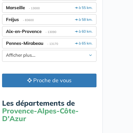
Marseille
➔ à 55 km.
- 13000
Fréjus
➔ à 58 km.
- 83600
Aix-en-Provence
➔ à 60 km.
- 13090
Pennes-Mirabeau
➔ à 65 km.
- 13170
Afficher plus....
Proche de vous
Les départements de
Provence-Alpes-Côte-
D'Azur