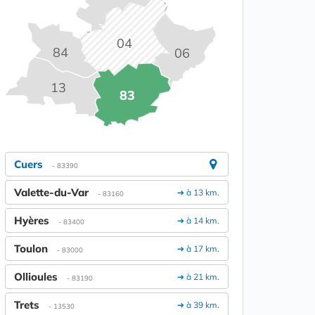
04
84
06
13
83
Cuers
- 83390
Valette-du-Var
➔ à 13 km.
- 83160
Hyères
➔ à 14 km.
- 83400
Toulon
➔ à 17 km.
- 83000
Ollioules
➔ à 21 km.
- 83190
Trets
➔ à 39 km.
- 13530