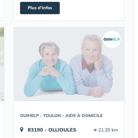
Plus d'infos
OUIHELP - TOULON - AIDE À DOMICILE
83190 - OLLIOULES
➔ 21.35 km