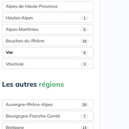
Alpes-de-Haute-Provence
Hautes-Alpes
1
Alpes-Maritimes
5
Bouches-du-Rhône
10
Var
6
Vaucluse
3
Les autres
régions
Auvergne-Rhône-Alpes
20
Bourgogne-Franche-Comté
7
Bretagne
13