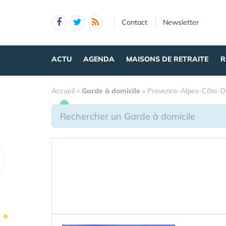
Panneau de gestion des cookies
Contact
Newsletter
ACTU
AGENDA
MAISONS DE RETRAITE
R
Accueil
»
Garde à domicile
»
Provence-Alpes-Côte-D