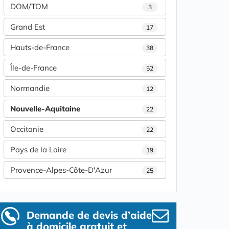
DOM/TOM
3
Grand Est
17
Hauts-de-France
38
Île-de-France
52
Normandie
12
Nouvelle-Aquitaine
22
Occitanie
22
Pays de la Loire
19
Provence-Alpes-Côte-D'Azur
25
Demande de devis d’aide
à domicile gratuit et