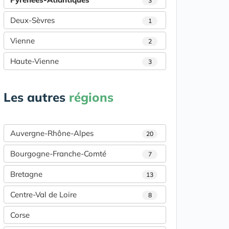
3
Deux-Sèvres
1
Vienne
2
Haute-Vienne
3
Les autres
régions
Auvergne-Rhône-Alpes
20
Bourgogne-Franche-Comté
7
Bretagne
13
Centre-Val de Loire
8
Corse