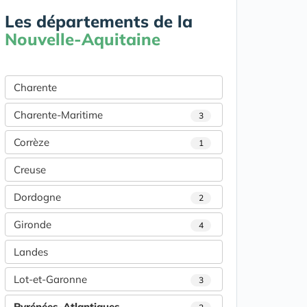
Les départements de la
Nouvelle-Aquitaine
Charente
Charente-Maritime
3
Corrèze
1
Creuse
Dordogne
2
Gironde
4
Landes
Lot-et-Garonne
3
Pyrénées-Atlantiques