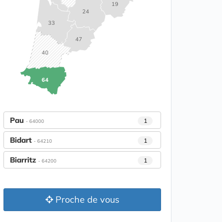
19
24
33
47
40
64
Pau
1
- 64000
Bidart
1
- 64210
Biarritz
1
- 64200
Proche de vous