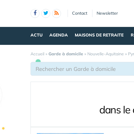
Panneau de gestion des cookies
Contact
Newsletter
ACTU
AGENDA
MAISONS DE RETRAITE
R
Accueil
»
Garde à domicile
»
Nouvelle-Aquitaine
»
Py
dans le