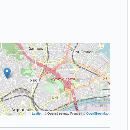
Leaflet
|
© Openstreetmap France | ©
OpenStreetMap