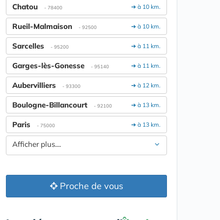
Chatou
➔ à 10 km.
- 78400
Rueil-Malmaison
➔ à 10 km.
- 92500
Sarcelles
➔ à 11 km.
- 95200
Garges-lès-Gonesse
➔ à 11 km.
- 95140
Aubervilliers
➔ à 12 km.
- 93300
Boulogne-Billancourt
➔ à 13 km.
- 92100
Paris
➔ à 13 km.
- 75000
Afficher plus....
Proche de vous