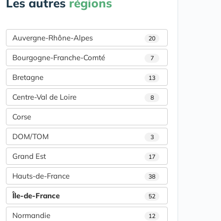
Les autres
régions
Auvergne-Rhône-Alpes
20
Bourgogne-Franche-Comté
7
Bretagne
13
Centre-Val de Loire
8
Corse
DOM/TOM
3
Grand Est
17
Hauts-de-France
38
Île-de-France
52
Normandie
12