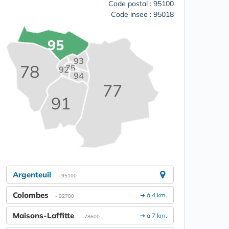
Code postal : 95100
Code insee : 95018
95
93
78
75
92
94
77
91
Argenteuil
- 95100
Colombes
➔ à 4 km.
- 92700
Maisons-Laffitte
➔ à 7 km.
- 78600