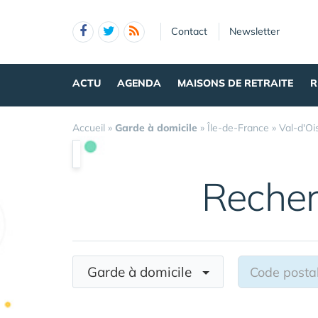
Panneau de gestion des cookies
Contact
Newsletter
ACTU
AGENDA
MAISONS DE RETRAITE
R
Accueil
»
Garde à domicile
»
Île-de-France
»
Val-d'Oi
Recher
Garde à domicile