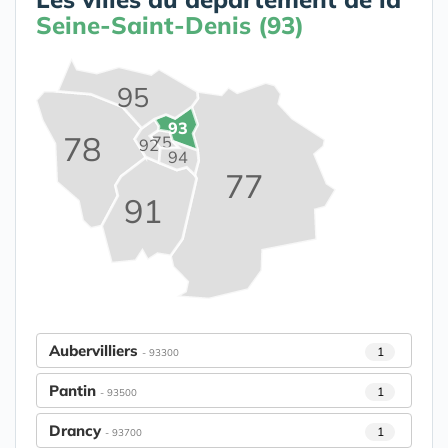
Seine-Saint-Denis (93)
95
93
78
75
92
94
77
91
Aubervilliers
1
- 93300
Pantin
1
- 93500
Drancy
1
- 93700