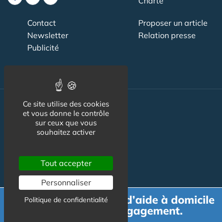
Charte
Contact
Proposer un article
Newsletter
Relation presse
Publicité
Ce site utilise des cookies
Actualité
et vous donne le contrôle
sur ceux que vous
Maisons de retraite
souhaitez activer
Résidences Service
Tout accepter
Liens Utiles
Personnaliser
Services à la personne
Demande de devis d’aide à domicile
Politique de confidentialité
Logement Senior
gratuit et sans engagement.
Bien-être