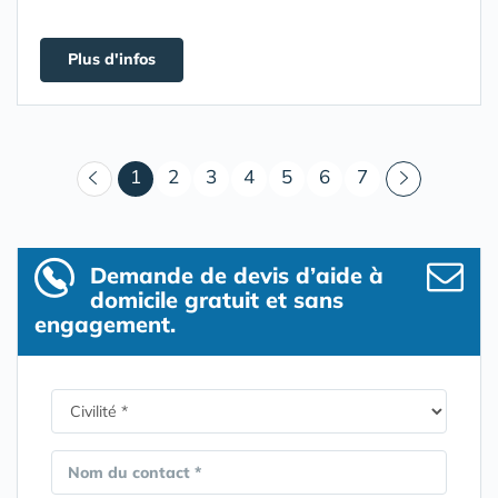
Plus d'infos
(courant)
1
2
3
4
5
6
7
Demande de devis d’aide à
domicile gratuit et sans
engagement.
Nom du contact *