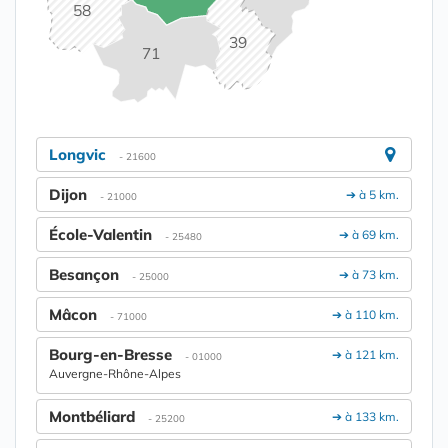
58
39
71
Longvic
- 21600
Dijon
➔ à 5 km.
- 21000
École-Valentin
➔ à 69 km.
- 25480
Besançon
➔ à 73 km.
- 25000
Mâcon
➔ à 110 km.
- 71000
Bourg-en-Bresse
➔ à 121 km.
- 01000
Auvergne-Rhône-Alpes
Montbéliard
➔ à 133 km.
- 25200