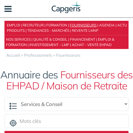
Panneau de gestion des cookies
EMPLOI
|
RECRUTEUR
|
FORMATION
|
FOURNISSEURS
|
AGENDA
|
ACTU
PRODUITS
|
TENDANCES - MARCHÉS
|
REVENTE LMNP
NOS SERVICES
|
QUALITÉ & CONSEIL
|
FINANCEMENT
|
EMPLOI &
FORMATION
|
INVESTISSEMENT - LMP
|
ACHAT - VENTE EHPAD
Accueil
»
Professionnels
»
Fournisseurs
Annuaire des
Fournisseurs des
EHPAD / Maison de Retraite