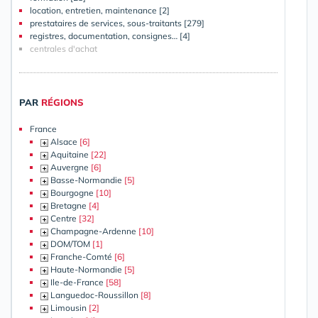
location, entretien, maintenance [2]
prestataires de services, sous-traitants [279]
registres, documentation, consignes… [4]
centrales d'achat
PAR
RÉGIONS
France
Alsace
[6]
Aquitaine
[22]
Auvergne
[6]
Basse-Normandie
[5]
Bourgogne
[10]
Bretagne
[4]
Centre
[32]
Champagne-Ardenne
[10]
DOM/TOM
[1]
Franche-Comté
[6]
Haute-Normandie
[5]
Ile-de-France
[58]
Languedoc-Roussillon
[8]
Limousin
[2]