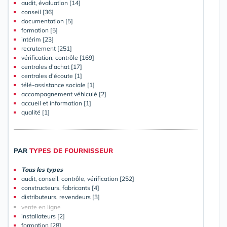
audit, évaluation [14]
conseil [36]
documentation [5]
formation [5]
intérim [23]
recrutement [251]
vérification, contrôle [169]
centrales d'achat [17]
centrales d'écoute [1]
télé-assistance sociale [1]
accompagnement véhiculé [2]
accueil et information [1]
qualité [1]
PAR
TYPES DE FOURNISSEUR
Tous les types
audit, conseil, contrôle, vérification [252]
constructeurs, fabricants [4]
distributeurs, revendeurs [3]
vente en ligne
installateurs [2]
formation [28]