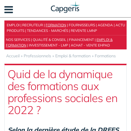
Panneau de gestion des cookies
EMPLOI
|
RECRUTEUR
|
FORMATION
|
FOURNISSEURS
|
AGENDA
|
ACTU
PRODUITS
|
TENDANCES - MARCHÉS
|
REVENTE LMNP
NOS SERVICES
|
QUALITÉ & CONSEIL
|
FINANCEMENT
|
EMPLOI &
FORMATION
|
INVESTISSEMENT - LMP
|
ACHAT - VENTE EHPAD
Accueil
»
Professionnels
»
Emploi & formation
»
Formations
Quid de la dynamique
des formations aux
professions sociales en
2022 ?
Selon la dernière étude de la DREES,