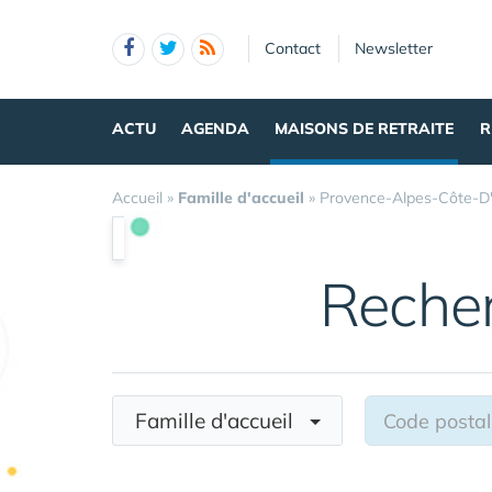
Panneau de gestion des cookies
Contact
Newsletter
ACTU
AGENDA
MAISONS DE RETRAITE
R
Accueil
»
Famille d'accueil
»
Provence-Alpes-Côte-D
Reche
Famille d'accueil