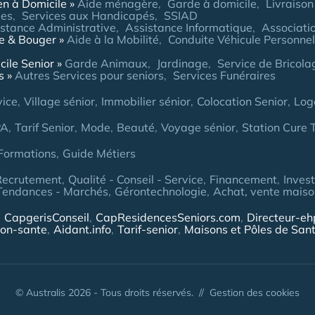
en à Domicile
Aide ménagère
Garde à domicile
Livraison
ées
Services aux Handicapés
SSIAD
stance Administrative
Assistance Informatique
Associatio
re & Bouger
Aide à la Mobilité
Conduite Véhicule Personnel
cile Senior
Garde Animaux
Jardinage
Service de Bricol
s
Autres Services pour seniors
Services Funéraires
vice
Village sénior
Immobilier sénior
Colocation Senior
Log
PA
Tarif Senior
Mode
Beauté
Voyage sénior
Station Cure
Formations
Guide Métiers
Recrutement
Qualité - Conseil - Service
Financement
Inves
Tendances - Marchés
Gérontechnologie
Achat, vente maison
CapgerisConseil
CapResidencesSeniors.com
Directeur-e
ion-sante
Aidant.info
Tarif-senior
Maisons et Pôles de San
© Australis 2026 - Tous droits réservés. //
Gestion des cookies