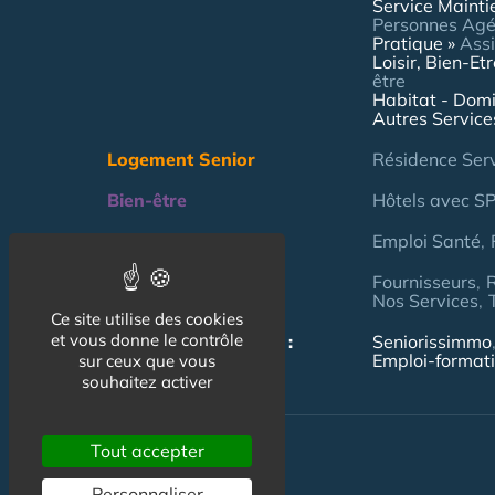
Service Mainti
Personnes Ag
Pratique
Assi
Loisir, Bien-Et
être
Habitat - Domi
Autres Service
Logement Senior
Résidence Ser
Bien-être
Hôtels avec S
Emploi & formation
Emploi Santé
Professionnels
Fournisseurs
Nos Services
Ce site utilise des cookies
et vous donne le contrôle
NOS AUTRES SITES :
Seniorissimmo
Emploi-format
sur ceux que vous
souhaitez activer
Tout accepter
Personnaliser