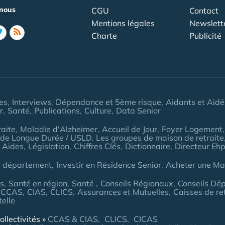
nous
CGU
Contact
Mentions légales
Newslett
Charte
Publicité
les
Interviews
Dépendance et 5ème risque
Aidants et Aidé
r
Santé
Publications
Culture
Data Senior
aite
Maladie d'Alzheimer
Accueil de Jour
Foyer Logement
 de Longue Durée / USLD
Les groupes de maison de retraite
 Aides
Législation
Chiffres Clés
Dictionnaire
Directeur Eh
r département
Investir en Résidence Senior
Acheter une Mai
es
Santé en région
Santé
Conseils Régionaux
Conseils Dé
CCAS
CIAS
CLICS
Assurances et Mutuelles
Caisses de re
telle
ollectivités
CCAS & CIAS
CLICS
CICAS