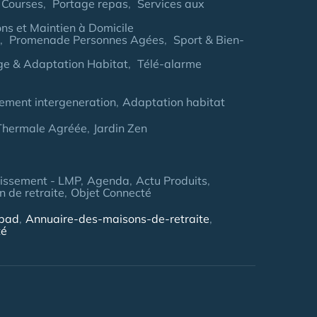
 Courses
Portage repas
Services aux
ns et Maintien à Domicile
Promenade Personnes Agées
Sport & Bien-
age & Adaptation Habitat
Télé-alarme
ement intergeneration
Adaptation habitat
 Thermale Agréée
Jardin Zen
tissement - LMP
Agenda
Actu Produits
 de retraite
Objet Connecté
hpad
Annuaire-des-maisons-de-retraite
té