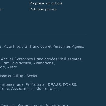
Proposer un article
er
Relation presse
s
Actu Produits
Handicap et Personnes Agées
Accueil Personnes Handicapées Vieillissantes
Famille d'accueil
Animations
pad
Autre
son en Village Senior
partementaux
Préfectures
DRASS
DDASS
traite
Associations
Maltraitance
 Courses
Portage repas
Services aux