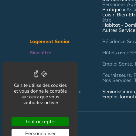
Personnes Ag
Pratique
Assi
Loisir, Bien-Et
être
Habitat - Domi
Autres Service
Logement Senior
Résidence Ser
Bien-être
Hôtels avec S
Emploi & formation
Emploi Santé
Professionnels
Fournisseurs
Nos Services
Ce site utilise des cookies
et vous donne le contrôle
NOS AUTRES SITES :
Seniorissimmo
Emploi-format
sur ceux que vous
souhaitez activer
Tout accepter
Personnaliser