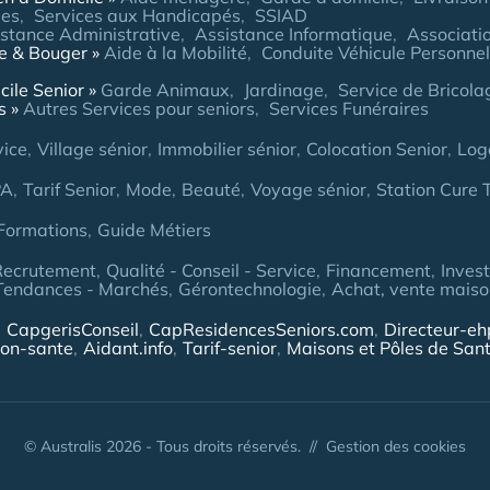
ées
Services aux Handicapés
SSIAD
stance Administrative
Assistance Informatique
Associatio
re & Bouger
Aide à la Mobilité
Conduite Véhicule Personnel
cile Senior
Garde Animaux
Jardinage
Service de Bricol
s
Autres Services pour seniors
Services Funéraires
vice
Village sénior
Immobilier sénior
Colocation Senior
Log
PA
Tarif Senior
Mode
Beauté
Voyage sénior
Station Cure
Formations
Guide Métiers
Recrutement
Qualité - Conseil - Service
Financement
Inves
Tendances - Marchés
Gérontechnologie
Achat, vente maison
CapgerisConseil
CapResidencesSeniors.com
Directeur-e
ion-sante
Aidant.info
Tarif-senior
Maisons et Pôles de San
© Australis 2026 - Tous droits réservés. //
Gestion des cookies