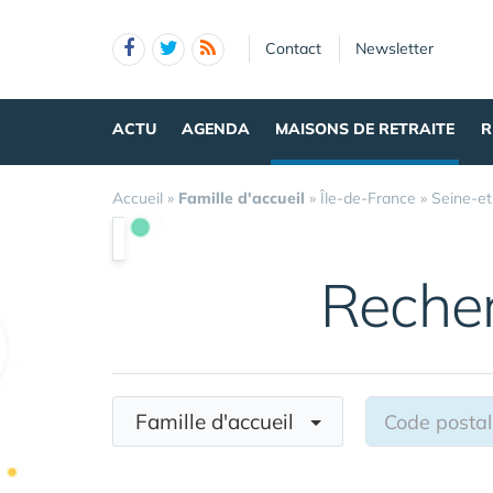
Panneau de gestion des cookies
Contact
Newsletter
ACTU
AGENDA
MAISONS DE RETRAITE
R
Accueil
»
Famille d'accueil
»
Île-de-France
»
Seine-e
Reche
Famille d'accueil