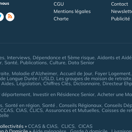
nous
CGU
Contact
Mentions légales
Newslett
Charte
Publicité
les
Interviews
Dépendance et 5ème risque
Aidants et Aidé
r
Santé
Publications
Culture
Data Senior
aite
Maladie d'Alzheimer
Accueil de Jour
Foyer Logement
 de Longue Durée / USLD
Les groupes de maison de retraite
 Aides
Législation
Chiffres Clés
Dictionnaire
Directeur Eh
r département
Investir en Résidence Senior
Acheter une Mai
es
Santé en région
Santé
Conseils Régionaux
Conseils Dé
CCAS
CIAS
CLICS
Assurances et Mutuelles
Caisses de re
telle
ollectivités
CCAS & CIAS
CLICS
CICAS
en à Domicile
Aide ménagère
Garde à domicile
Livraison