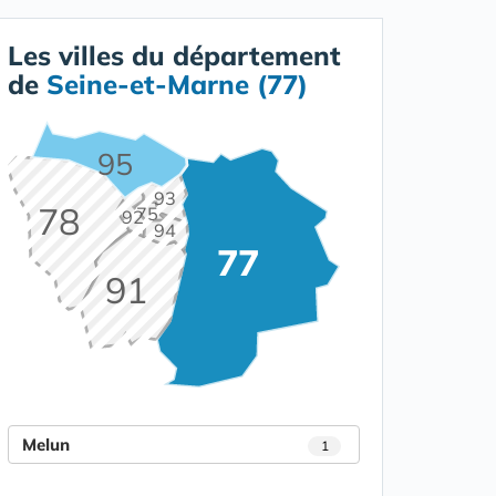
Les villes du département
de
Seine-et-Marne (77)
95
93
78
75
92
94
77
91
Melun
1