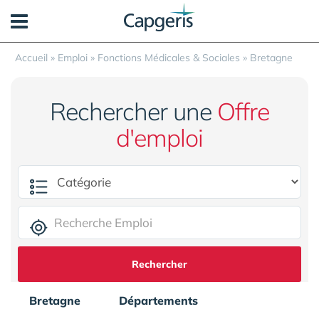
Panneau de gestion des cookies
Accueil
»
Emploi
»
Fonctions Médicales & Sociales
»
Bretagne
Rechercher une
Offre
d'emploi
Rechercher
Bretagne
Départements