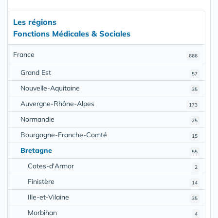
Les régions
Fonctions Médicales & Sociales
France
666
Grand Est
57
Nouvelle-Aquitaine
35
Auvergne-Rhône-Alpes
173
Normandie
25
Bourgogne-Franche-Comté
15
Bretagne
55
Cotes-d'Armor
2
Finistère
14
Ille-et-Vilaine
35
Morbihan
4