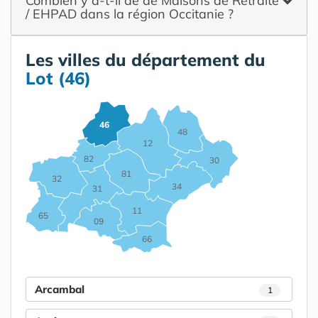
Combien y a-t-il de de Maisons de Retraite
/ EHPAD dans la région Occitanie ?
Les villes du département du
Lot (46)
46
48
12
82
30
81
32
34
31
11
65
09
66
Arcambal
1