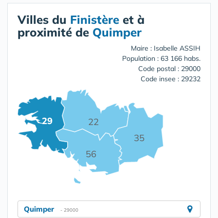
Villes du
Finistère
et à
proximité de
Quimper
Maire : Isabelle ASSIH
Population : 63 166 habs.
Code postal : 29000
Code insee : 29232
29
22
35
56
Quimper
- 29000