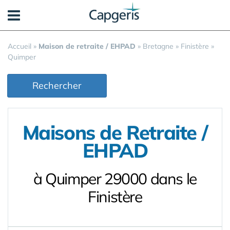
Panneau de gestion des cookies
Accueil
»
Maison de retraite / EHPAD
»
Bretagne
»
Finistère
»
Quimper
Rechercher
Maisons de Retraite /
EHPAD
à Quimper 29000 dans le
Finistère