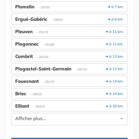
Plomelin
➔ à 7 km.
- 29700
Ergué-Gabéric
➔ à 6 km.
- 29500
Pleuven
➔ à 11 km.
- 29170
Plogonnec
➔ à 11 km.
- 29180
Combrit
➔ à 13 km.
- 29120
Plogastel-Saint-Germain
➔ à 12 km.
- 29710
Fouesnant
➔ à 14 km.
- 29170
Briec
➔ à 14 km.
- 29510
Elliant
➔ à 16 km.
- 29370
Afficher plus....