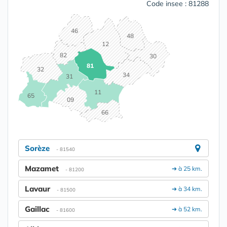
Code insee : 81288
46
48
12
82
30
81
32
34
31
11
65
09
66
Sorèze
- 81540
Mazamet
➔ à 25 km.
- 81200
Lavaur
➔ à 34 km.
- 81500
Gaillac
➔ à 52 km.
- 81600