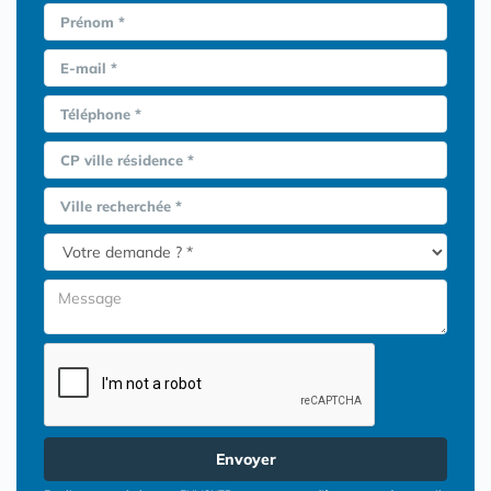
Prénom *
E-mail *
Téléphone *
CP ville résidence *
Ville recherchée *
Envoyer