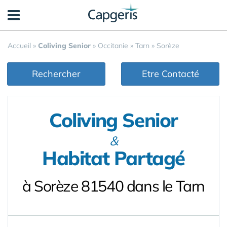
Panneau de gestion des cookies
Accueil
»
Coliving Senior
»
Occitanie
»
Tarn
»
Sorèze
Rechercher
Etre Contacté
Coliving Senior
&
Habitat Partagé
à Sorèze 81540 dans le Tarn