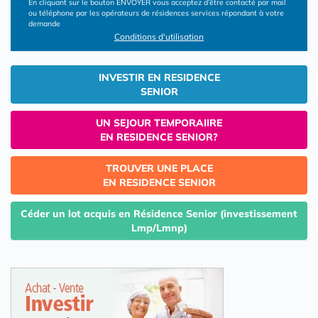
En cliquant sur le bouton ENVOYER vous acceptez d’être contacté par mail
ou téléphone par les opérateurs de résidences services répondant à votre
demande
Conditions d'utilisation
INVESTIR EN RESIDENCE
SENIOR
UN SEJOUR TEMPORAIIRE
EN RESIDENCE SENIOR?
TROUVER UNE PLACE
EN RESIDENCE SENIOR
Céder un lot acquis en Résidence Senior (investissement
Lmp/Lmnp)