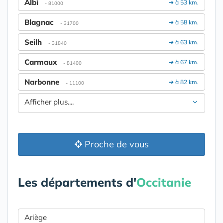
Albi
➔ à 53 km.
- 81000
Blagnac
➔ à 58 km.
- 31700
Seilh
➔ à 63 km.
- 31840
Carmaux
➔ à 67 km.
- 81400
Narbonne
➔ à 82 km.
- 11100
Afficher plus....
Proche de vous
Les départements d'
Occitanie
Ariège