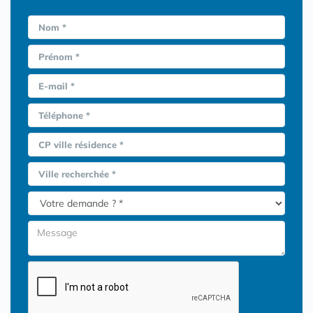
Nom *
Prénom *
E-mail *
Téléphone *
CP ville résidence *
Ville recherchée *