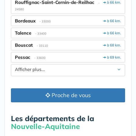
Rouffignac-Saint-Cernin-de-Reilhac
➔ à 66 km.
-
24580
Bordeaux
➔ à 66 km.
- 33000
Talence
➔ à 66 km.
- 33400
Bouscat
➔ à 68 km.
- 33110
Pessac
➔ à 69 km.
- 33600
Afficher plus....
Proche de vous
Les départements de la
Nouvelle-Aquitaine