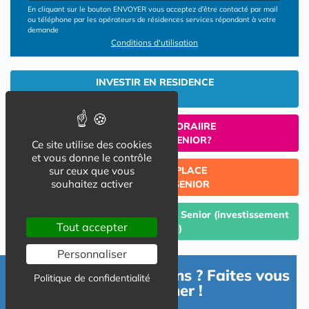
En cliquant sur le bouton ENVOYER vous acceptez d’être contacté par mail
ou téléphone par les opérateurs de résidences services répondant à votre
demande
Conditions d'utilisation
INVESTIR EN RESIDENCE
SENIOR
UN SEJOUR TEMPORAIIRE
EN RESIDENCE SENIOR?
Ce site utilise des cookies
et vous donne le contrôle
sur ceux que vous
TROUVER UNE PLACE
souhaitez activer
EN RESIDENCE SENIOR
Céder un lot acquis en Résidence Senior (investissement
Tout accepter
Lmp/Lmnp)
Personnaliser
Besoin d'informations ? Faites vous
Politique de confidentialité
accompagner !