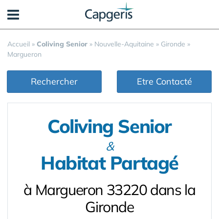
Panneau de gestion des cookies
Accueil
»
Coliving Senior
»
Nouvelle-Aquitaine
»
Gironde
»
Margueron
Rechercher
Etre Contacté
Coliving Senior
&
Habitat Partagé
à Margueron 33220 dans la
Gironde