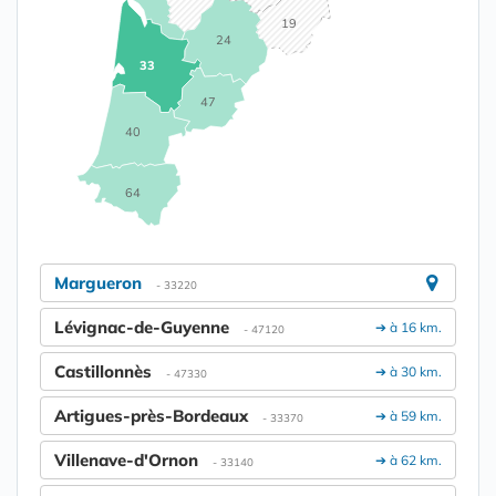
19
24
33
47
40
64
Margueron
- 33220
Lévignac-de-Guyenne
➔ à 16 km.
- 47120
Castillonnès
➔ à 30 km.
- 47330
Artigues-près-Bordeaux
➔ à 59 km.
- 33370
Villenave-d'Ornon
➔ à 62 km.
- 33140