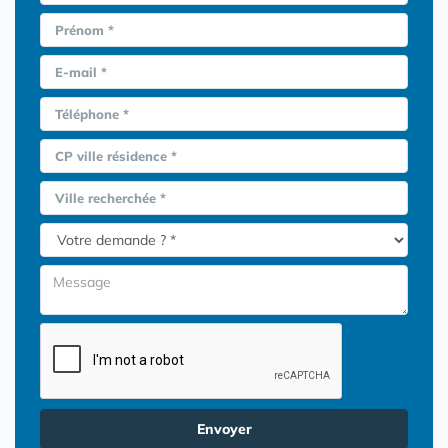
Prénom *
E-mail *
Téléphone *
CP ville résidence *
Ville recherchée *
Envoyer