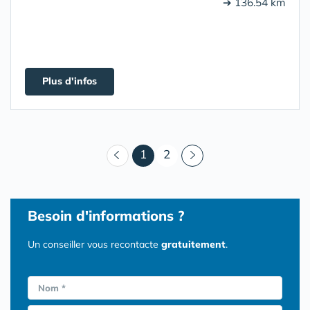
➔ 136.54 km
Plus d'infos
(courant)
1
2
Besoin d'informations ?
Un conseiller vous recontacte
gratuitement
.
Nom *