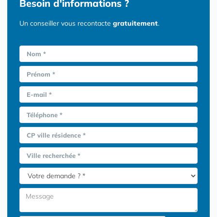
Besoin d'informations ?
Un conseiller vous recontacte
gratuitement
.
Nom *
Prénom *
E-mail *
Téléphone *
CP ville résidence *
Ville recherchée *