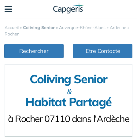
Panneau de gestion des cookies
Accueil
»
Coliving Senior
»
Auvergne-Rhône-Alpes
»
Ardèche
»
Rocher
Rechercher
Etre Contacté
Coliving Senior
&
Habitat Partagé
à Rocher 07110 dans l'Ardèche