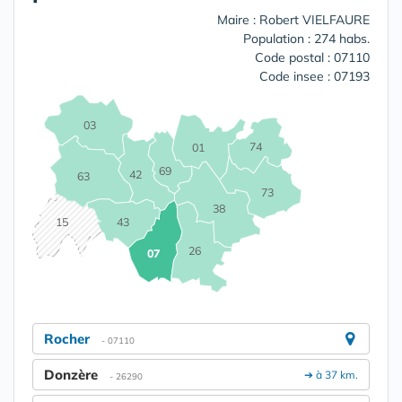
Maire : Robert VIELFAURE
Population : 274 habs.
Code postal : 07110
Code insee : 07193
03
74
01
69
42
63
73
38
15
43
26
07
Rocher
- 07110
Donzère
➔ à 37 km.
- 26290