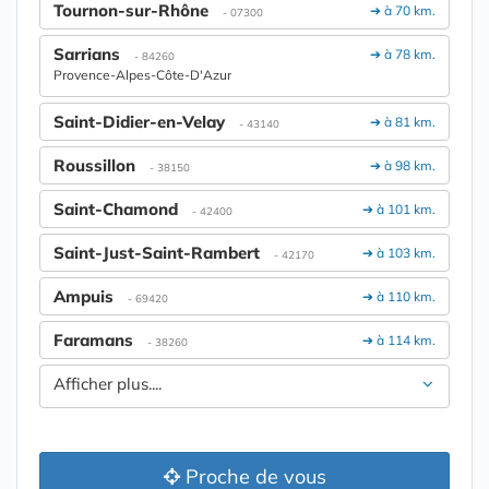
Tournon-sur-Rhône
➔ à 70 km.
- 07300
Sarrians
➔ à 78 km.
- 84260
Provence-Alpes-Côte-D'Azur
Saint-Didier-en-Velay
➔ à 81 km.
- 43140
Roussillon
➔ à 98 km.
- 38150
Saint-Chamond
➔ à 101 km.
- 42400
Saint-Just-Saint-Rambert
➔ à 103 km.
- 42170
Ampuis
➔ à 110 km.
- 69420
Faramans
➔ à 114 km.
- 38260
Afficher plus....
Proche de vous