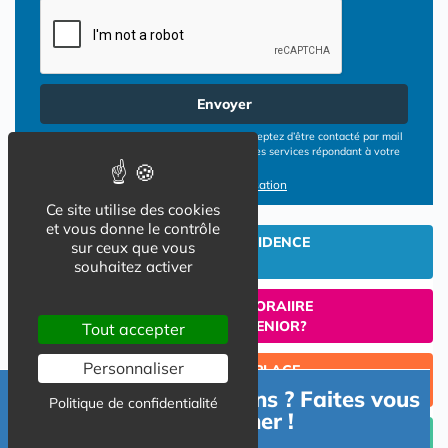
Envoyer
En cliquant sur le bouton ENVOYER vous acceptez d’être contacté par mail
ou téléphone par les opérateurs de résidences services répondant à votre
demande
Conditions d'utilisation
Ce site utilise des cookies
et vous donne le contrôle
INVESTIR EN RESIDENCE
sur ceux que vous
SENIOR
souhaitez activer
UN SEJOUR TEMPORAIIRE
EN RESIDENCE SENIOR?
Tout accepter
Personnaliser
TROUVER UNE PLACE
EN RESIDENCE SENIOR
Besoin d'informations ? Faites vous
Politique de confidentialité
accompagner !
Céder un lot acquis en Résidence Senior (investissement